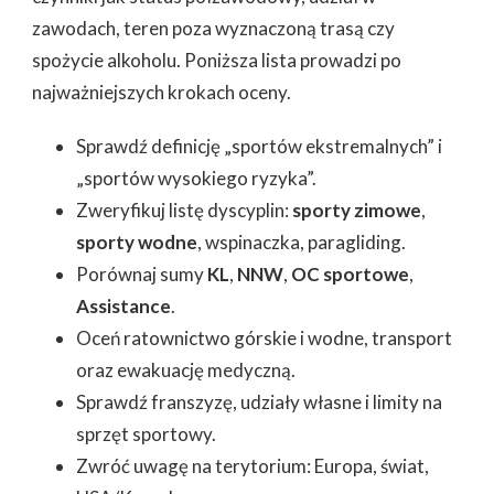
zawodach, teren poza wyznaczoną trasą czy
spożycie alkoholu. Poniższa lista prowadzi po
najważniejszych krokach oceny.
Sprawdź definicję „sportów ekstremalnych” i
„sportów wysokiego ryzyka”.
Zweryfikuj listę dyscyplin:
sporty zimowe
,
sporty wodne
, wspinaczka, paragliding.
Porównaj sumy
KL
,
NNW
,
OC sportowe
,
Assistance
.
Oceń ratownictwo górskie i wodne, transport
oraz ewakuację medyczną.
Sprawdź franszyzę, udziały własne i limity na
sprzęt sportowy.
Zwróć uwagę na terytorium: Europa, świat,