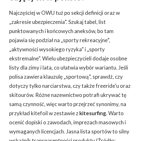
Najczęściej w OWU tuż po sekcji definicji oraz w
„zakresie ubezpieczenia”. Szukaj tabel, list
punktowanych i końcowych aneksów, bo tam
pojawia się podział na „sporty rekreacyjne”,
„aktywności wysokiego ryzyka” i „sporty
ekstremalne”. Wielu ubezpieczycieli dodaje osobne
listy dla zimy i lata, co ułatwia wybór wariantu. Jeśli
polisa zawiera klauzulę „sportową”, sprawdź, czy
dotyczy tylko narciarstwa, czy także freeride’u oraz
skitourów. Różne nazewnictwo potrafi ukrywać tę
samą czynność, więc warto przejrzeć synonimy, na
przykład kitefoil w zestawie z
kitesurfing
. Warto
ocenić dopiski o zawodach, imprezach masowych i
wymaganych licencjach. Jasna lista sportów to silny
wskaźnik transparentności produktu (Źródło: