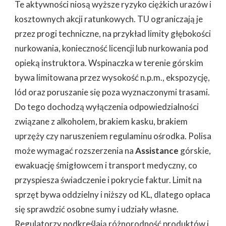
Te aktywności niosą wyższe ryzyko ciężkich urazów i
kosztownych akcji ratunkowych. TU ograniczają je
przez progi techniczne, na przykład limity głębokości
nurkowania, konieczność licencji lub nurkowania pod
opieką instruktora. Wspinaczka w terenie górskim
bywa limitowana przez wysokość n.p.m., ekspozycję,
lód oraz poruszanie się poza wyznaczonymi trasami.
Do tego dochodzą wyłączenia odpowiedzialności
związane z alkoholem, brakiem kasku, brakiem
uprzęży czy naruszeniem regulaminu ośrodka. Polisa
może wymagać rozszerzenia na
Assistance
górskie,
ewakuację śmigłowcem i transport medyczny, co
przyspiesza świadczenie i pokrycie faktur. Limit na
sprzęt bywa oddzielny i niższy od KL, dlatego opłaca
się sprawdzić osobne sumy i udziały własne.
Regulatorzy podkreślają różnorodność produktów i