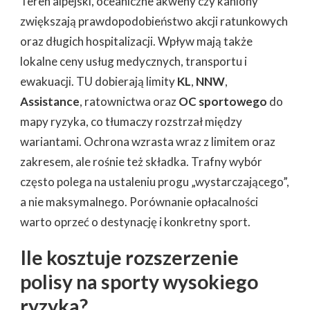
Teren alpejski, oceaniczne akweny czy kaniony
zwiększają prawdopodobieństwo akcji ratunkowych
oraz długich hospitalizacji. Wpływ mają także
lokalne ceny usług medycznych, transportu i
ewakuacji. TU dobierają limity
KL
,
NNW
,
Assistance
, ratownictwa oraz
OC sportowego
do
mapy ryzyka, co tłumaczy rozstrzał między
wariantami. Ochrona wzrasta wraz z limitem oraz
zakresem, ale rośnie też składka. Trafny wybór
często polega na ustaleniu progu „wystarczającego”,
a nie maksymalnego. Porównanie opłacalności
warto oprzeć o destynację i konkretny sport.
Ile kosztuje rozszerzenie
polisy na sporty wysokiego
ryzyka?