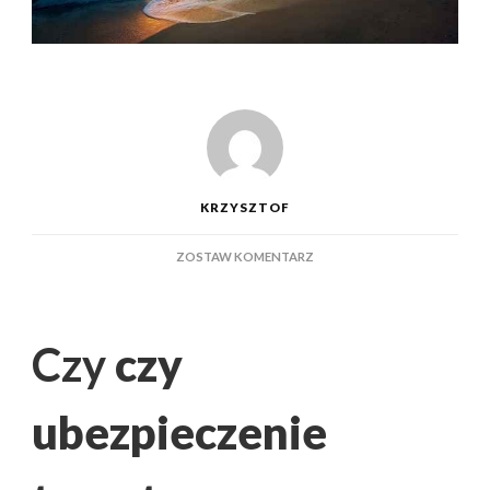
KRZYSZTOF
DO
ZOSTAW KOMENTARZ
CZY
UBEZPIECZENIE
TURYSTYCZNE
OBEJMUJE
Czy
czy
SPORTY
EKSTREMALNE
–
ubezpieczenie
PORÓWNANIE
OCHRONY