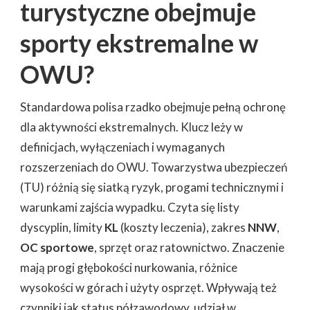
turystyczne obejmuje
sporty ekstremalne w
OWU?
Standardowa polisa rzadko obejmuje pełną ochronę
dla aktywności ekstremalnych. Klucz leży w
definicjach, wyłączeniach i wymaganych
rozszerzeniach do OWU. Towarzystwa ubezpieczeń
(TU) różnią się siatką ryzyk, progami technicznymi i
warunkami zajścia wypadku. Czyta się listy
dyscyplin, limity
KL
(koszty leczenia), zakres
NNW
,
OC sportowe
, sprzęt oraz ratownictwo. Znaczenie
mają progi głębokości nurkowania, różnice
wysokości w górach i użyty osprzęt. Wpływają też
czynniki jak status półzawodowy, udział w