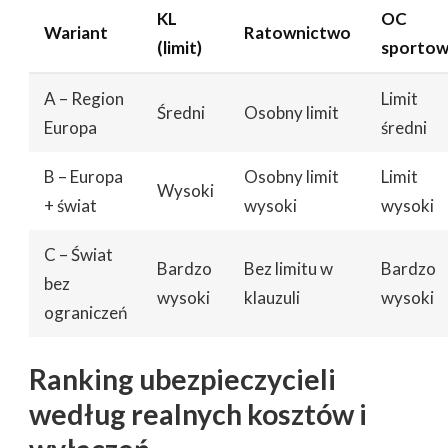
KL
OC
Wariant
Ratownictwo
(limit)
sporto
A – Region
Limit
Średni
Osobny limit
Europa
średni
B – Europa
Osobny limit
Limit
Wysoki
+ świat
wysoki
wysoki
C – Świat
Bardzo
Bez limitu w
Bardzo
bez
wysoki
klauzuli
wysoki
ograniczeń
Ranking ubezpieczycieli
według realnych kosztów i