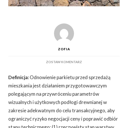
ZOFIA
DO
ZOSTAW KOMENTARZ
ODNOWIENIE
PARKIETU
Definicja:
Odnowienie parkietu przed sprzedażą
PRZED
SPRZEDAŻĄ:
mieszkania jest działaniem przygotowawczym
CZY
polegającym na przywróceniu parametrów
WARTO?
wizualnych i użytkowych podłogi drewnianej w
zakresie adekwatnym do celu transakcyjnego, aby
ograniczyć ryzyko negocjacji ceny i poprawić odbiór
stanu technicznego: (1) rzeczywisty stan warstwy