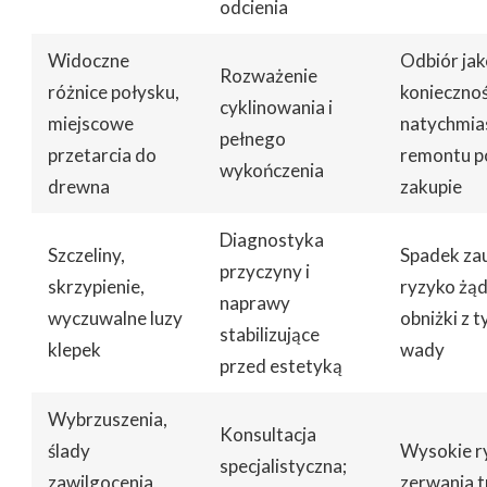
odcienia
Widoczne
Odbiór jak
Rozważenie
różnice połysku,
konieczno
cyklinowania i
miejscowe
natychmi
pełnego
przetarcia do
remontu p
wykończenia
drewna
zakupie
Diagnostyka
Szczeliny,
Spadek zau
przyczyny i
skrzypienie,
ryzyko żą
naprawy
wyczuwalne luzy
obniżki z t
stabilizujące
klepek
wady
przed estetyką
Wybrzuszenia,
Konsultacja
ślady
Wysokie r
specjalistyczna;
zawilgocenia,
zerwania t