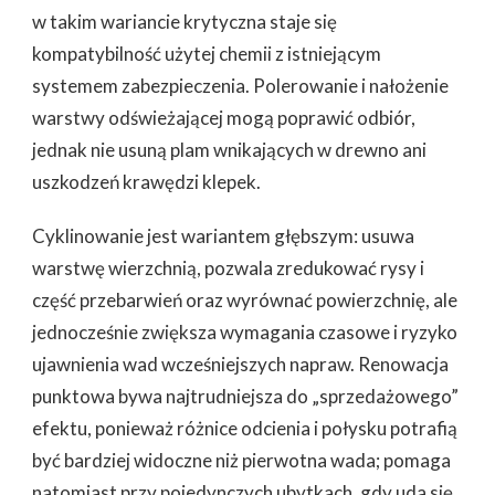
w takim wariancie krytyczna staje się
kompatybilność użytej chemii z istniejącym
systemem zabezpieczenia. Polerowanie i nałożenie
warstwy odświeżającej mogą poprawić odbiór,
jednak nie usuną plam wnikających w drewno ani
uszkodzeń krawędzi klepek.
Cyklinowanie jest wariantem głębszym: usuwa
warstwę wierzchnią, pozwala zredukować rysy i
część przebarwień oraz wyrównać powierzchnię, ale
jednocześnie zwiększa wymagania czasowe i ryzyko
ujawnienia wad wcześniejszych napraw. Renowacja
punktowa bywa najtrudniejsza do „sprzedażowego”
efektu, ponieważ różnice odcienia i połysku potrafią
być bardziej widoczne niż pierwotna wada; pomaga
natomiast przy pojedynczych ubytkach, gdy uda się