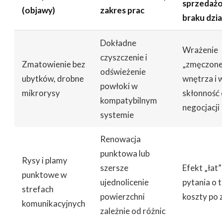
sprzedaż
(objawy)
zakres prac
braku dzia
Dokładne
Wrażenie
czyszczenie i
Zmatowienie bez
„zmęczon
odświeżenie
ubytków, drobne
wnętrza i 
powłoki w
mikrorysy
skłonność
kompatybilnym
negocjacji
systemie
Renowacja
punktowa lub
Rysy i plamy
szersze
Efekt „łat”
punktowe w
ujednolicenie
pytania o t
strefach
powierzchni
koszty po 
komunikacyjnych
zależnie od różnic