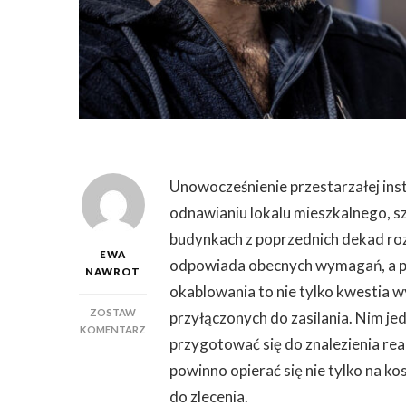
Unowocześnienie przestarzałej insta
odnawianiu lokalu mieszkalnego, sz
budynkach z poprzednich dekad roz
EWA
odpowiada obecnych wymagań, a prz
NAWROT
okablowania to nie tylko kwestia 
ZOSTAW
przyłączonych do zasilania. Nim je
DO
KOMENTARZ
przygotować się do znalezienia rea
MODERNIZACJE
INSTALACJI
powinno opierać się nie tylko na k
ELEKTRYCZNYCH
do zlecenia.
–