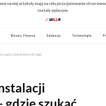
one na niej artykuły mają na celu pozycjonowanie stron www
zostały opłacone.
WILLA
Dowiedz się pierwszy
Biznes, Finanse
Edukacja
Technologie
P
zie szukać dobrej firmy do tego
stalacji
– gdzie szukać