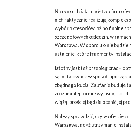
GDZIE
SZUKAĆ
Na rynku działa mnóstwo firm oferu
DOBREJ
nich faktycznie realizują kompleks
FIRMY
DO
wybór akcesoriów, aż po finalne s
TEGO
szczegółowych oględzin, w ramach
Warszawa. W oparciu o nie będzie 
ustalenie, które fragmenty instala
Istotny jest też przebieg prac – op
są instalowane w sposób uporządko
zbędnego kucia. Zaufanie buduje 
zrozumiałej formie wyjaśnić, co i d
wiążą, prościej będzie ocenić jej pr
Należy sprawdzić, czy w ofercie zna
Warszawa, gdyż utrzymanie instala