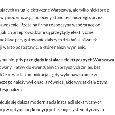
jących usługi elektryczne Warszawa, ale tylko niektóre z
ową modernizacją, od oceny stanu technicznego, przez
prawdzenie. Rzetelna firma rozpoczyna współpracę od
 jakich przeprowadzane są przeglądy elektryczne
możliwe przygotowanie dalszych działań, a również
cji warto pozostawić, a które należy wymienić.
tymalnie, gdy
przeglądy instalacji elektrycznych Warszawa
wany i łatwy do ewentualnych przyszłych zmian, bez
także otwarta komunikacja – gdy wykonawca umie w
laczego należy wykonać, a również jakie wydatki się z tym
ofesjonalizm.
jduje się dalsza modernizacja instalacji elektrycznych
cji w optymalnej kondycji potrzebuje systematycznych