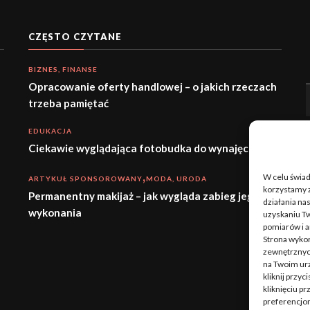
CZĘSTO CZYTANE
BIZNES, FINANSE
Opracowanie oferty handlowej – o jakich rzeczach
trzeba pamiętać
EDUKACJA
Ciekawie wyglądająca fotobudka do wynajęcia
W celu świa
ARTYKUŁ SPONSOROWANY
MODA, URODA
korzystamy z
Permanentny makijaż – jak wygląda zabieg jego
działania nas
wykonania
uzyskaniu Tw
pomiarów i a
Strona wykor
zewnętrznych
na Twoim ur
kliknij przy
kliknięciu p
preferencjom