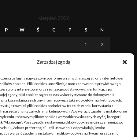
sierpień 2026
P
W
Ś
C
P
S
N
1
2
3
4
5
6
7
8
9
Zarządzaj zgodą
10
11
12
13
14
15
16
dczenia usług na najwyższym poziomie w ramach naszej strony internetowej
 plików cookies. Pliki cookies umożliwiają nam zapewnienie prawidłowego
17
18
19
20
21
22
23
zej strony internetowej oraz realizację podstawowych jej funkcji, a po
ojej zgody, pliki cookies są przez nas wykorzystywane do dokonywania
naliz korzystania ze strony internetowej, a także do celów marketingowych.
24
25
26
27
28
29
30
zystuje również pliki cookies podmiotów trzecich w celu korzystania z
 narzędzi analitycznych i marketingowych. Aby wyrazić zgodę na instalowanie
31
ządzeniu końcowym plików cookies wszystkich wskazanych wyżej kategorii
cisk "Akceptuję". Poszczególne ustawienia plików cookies możesz zmieniać po
rzycisku „Zobacz preferencje”. Jeśli ustawienia odpowiadają Twoim
« cze
, aby wyrazić zgodę na instalowanie plików cookies na Twoim urządzeniu