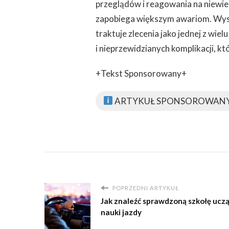
przeglądów i reagowania na niewiel
zapobiega większym awariom. Wyszuk
traktuje zlecenia jako jednej z wie
i nieprzewidzianych komplikacji, k
+Tekst Sponsorowany+
ARTYKUŁ SPONSOROWAN
POPRZEDNI ARTYKUŁ
Jak znaleźć sprawdzoną szkołę ucz
nauki jazdy