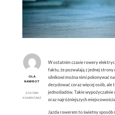
W ostatnim czasie rowery elektrycz
faktu, że pozwalają z jednej strony 
silnikowi można nimi pokonywać naw
OLA
NAWROT
decydować coraz więcej osób, ale t
jednośladów. Takie wypożyczalnie 
ZOSTAW
DO
KOMENTARZ
oraz najróżniejszych miejscowościac
WYPOŻYCZALNIA
ELEKTRYCZNYCH
Jazda rowerem to świetny sposób 
ROWERÓW