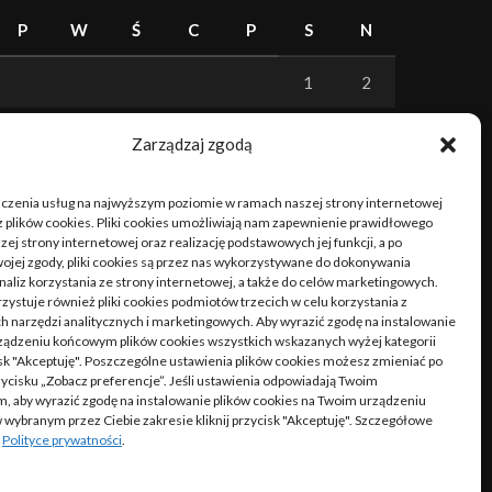
P
W
Ś
C
P
S
N
1
2
3
4
5
6
7
8
9
Zarządzaj zgodą
10
11
12
13
14
15
16
dczenia usług na najwyższym poziomie w ramach naszej strony internetowej
 plików cookies. Pliki cookies umożliwiają nam zapewnienie prawidłowego
17
18
19
20
21
22
23
zej strony internetowej oraz realizację podstawowych jej funkcji, a po
ojej zgody, pliki cookies są przez nas wykorzystywane do dokonywania
naliz korzystania ze strony internetowej, a także do celów marketingowych.
24
25
26
27
28
29
30
zystuje również pliki cookies podmiotów trzecich w celu korzystania z
 narzędzi analitycznych i marketingowych. Aby wyrazić zgodę na instalowanie
31
ządzeniu końcowym plików cookies wszystkich wskazanych wyżej kategorii
cisk "Akceptuję". Poszczególne ustawienia plików cookies możesz zmieniać po
rzycisku „Zobacz preferencje”. Jeśli ustawienia odpowiadają Twoim
, aby wyrazić zgodę na instalowanie plików cookies na Twoim urządzeniu
« cze
ybranym przez Ciebie zakresie kliknij przycisk "Akceptuję". Szczegółowe
w
Polityce prywatności
.