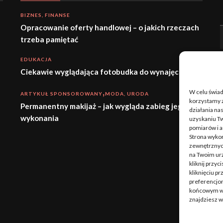
BIZNES, FINANSE
Opracowanie oferty handlowej – o jakich rzeczach
trzeba pamiętać
EDUKACJA
Ciekawie wyglądająca fotobudka do wynajęcia
W celu świa
ARTYKUŁ SPONSOROWANY
MODA, URODA
korzystamy z
Permanentny makijaż – jak wygląda zabieg jego
działania nas
wykonania
uzyskaniu Tw
pomiarów i a
Strona wykor
zewnętrznych
na Twoim ur
kliknij przy
kliknięciu p
preferencjom
końcowym w w
znajdziesz 