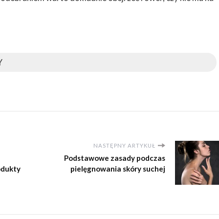
Y
NASTĘPNY ARTYKUŁ
Podstawowe zasady podczas
odukty
pielęgnowania skóry suchej