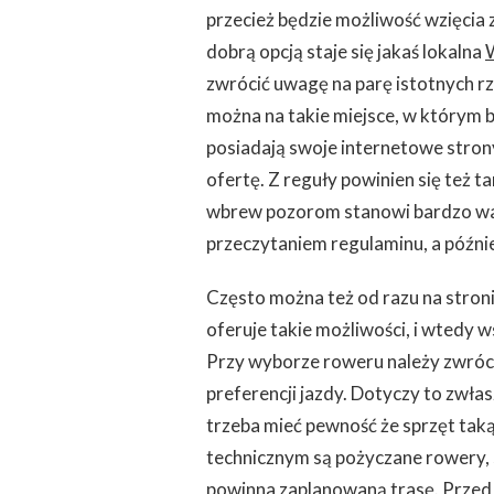
–
przecież będzie możliwość wzięcia
JAK
dobrą opcją staje się jakaś lokalna
WYBRAĆ
ODPOWIEDNIĄ
zwrócić uwagę na parę istotnych rze
można na takie miejsce, w którym b
posiadają swoje internetowe strony,
ofertę. Z reguły powinien się też
wbrew pozorom stanowi bardzo ważn
przeczytaniem regulaminu, a późnie
Często można też od razu na stronie
oferuje takie możliwości, i wtedy w
Przy wyborze roweru należy zwróci
preferencji jazdy. Dotyczy to zwłas
trzeba mieć pewność że sprzęt taką
technicznym są pożyczane rowery, s
powinna zaplanowaną trasę. Przed 