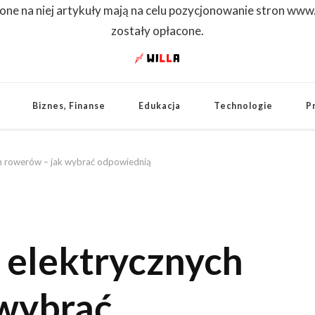
one na niej artykuły mają na celu pozycjonowanie stron www
zostały opłacone.
WILLA
Dowiedz się pierwszy
Biznes, Finanse
Edukacja
Technologie
P
h rowerów – jak wybrać odpowiednią
 elektrycznych
 wybrać