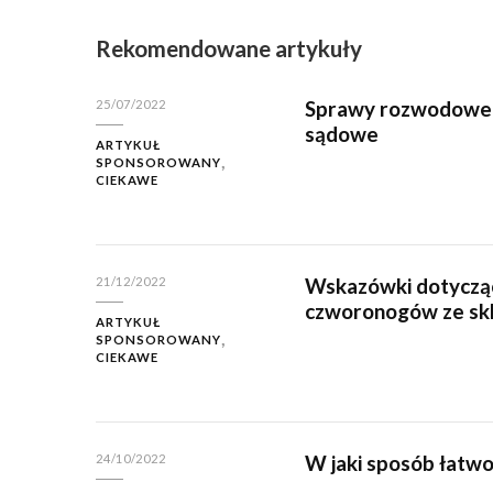
Rekomendowane artykuły
Sprawy rozwodowe o
25/07/2022
sądowe
ARTYKUŁ
SPONSOROWANY
CIEKAWE
Wskazówki dotyczą
21/12/2022
czworonogów ze sk
ARTYKUŁ
SPONSOROWANY
CIEKAWE
W jaki sposób łatwo
24/10/2022