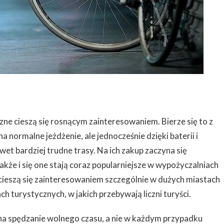
ne cieszą się rosnącym zainteresowaniem. Bierze się to z
na normalne jeżdżenie, ale jednocześnie dzięki baterii i
et bardziej trudne trasy. Na ich zakup zaczyna się
akże i się one stają coraz popularniejsze w wypożyczalniach
cieszą się zainteresowaniem szczególnie w dużych miastach
h turystycznych, w jakich przebywają liczni turyści.
na spędzanie wolnego czasu, a nie w każdym przypadku