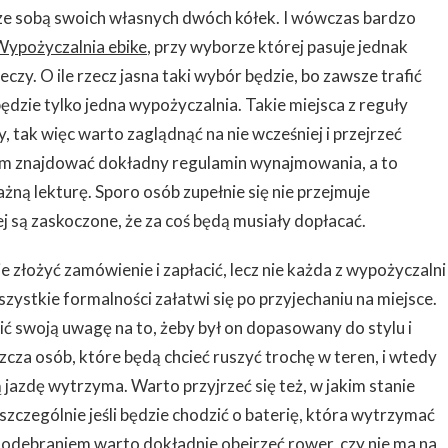
 ze sobą swoich własnych dwóch kółek. I wówczas bardzo
Wypożyczalnia ebike
, przy wyborze której pasuje jednak
czy. O ile rzecz jasna taki wybór będzie, bo zawsze trafić
ędzie tylko jedna wypożyczalnia. Takie miejsca z reguły
 tak więc warto zaglądnąć na nie wcześniej i przejrzeć
 tam znajdować dokładny regulamin wynajmowania, a to
ą lekturę. Sporo osób zupełnie się nie przejmuje
j są zaskoczone, że za coś będą musiały dopłacać.
 złożyć zamówienie i zapłacić, lecz nie każda z wypożyczalni
szystkie formalności załatwi się po przyjechaniu na miejsce.
ć swoją uwagę na to, żeby był on dopasowany do stylu i
zcza osób, które będą chcieć ruszyć trochę w teren, i wtedy
 jazdę wytrzyma. Warto przyjrzeć się też, w jakim stanie
zczególnie jeśli będzie chodzić o baterię, która wytrzymać
odebraniem warto dokładnie obejrzeć rower, czy nie ma na