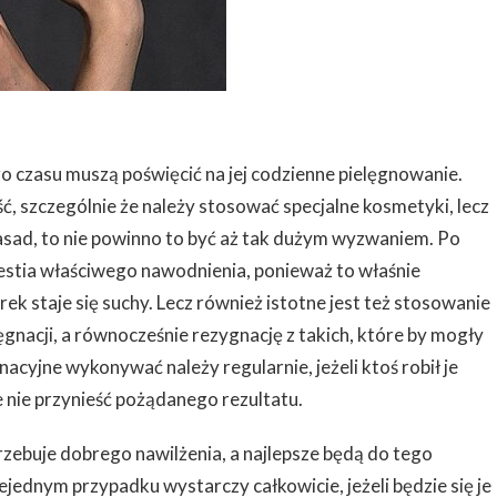
o czasu muszą poświęcić na jej codzienne pielęgnowanie.
, szczególnie że należy stosować specjalne kosmetyki, lecz
 zasad, to nie powinno to być aż tak dużym wyzwaniem. Po
westia właściwego nawodnienia, ponieważ to właśnie
k staje się suchy. Lecz również istotne jest też stosowanie
nacji, a równocześnie rezygnację z takich, które by mogły
nacyjne wykonywać należy regularnie, jeżeli ktoś robił je
 nie przynieść pożądanego rezultatu.
zebuje dobrego nawilżenia, a najlepsze będą do tego
ejednym przypadku wystarczy całkowicie, jeżeli będzie się je