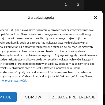
1
2
3
4
5
6
7
8
9
Zarządzaj zgodą
10
11
12
13
14
15
16
dczenia usług na najwyższym poziomie w ramach naszej strony internetowej
 plików cookies. Pliki cookies umożliwiają nam zapewnienie prawidłowego
17
18
19
20
21
22
23
zej strony internetowej oraz realizację podstawowych jej funkcji, a po
ojej zgody, pliki cookies są przez nas wykorzystywane do dokonywania
naliz korzystania ze strony internetowej, a także do celów marketingowych.
24
25
26
27
28
29
30
zystuje również pliki cookies podmiotów trzecich w celu korzystania z
 narzędzi analitycznych i marketingowych. Aby wyrazić zgodę na instalowanie
31
ządzeniu końcowym plików cookies wszystkich wskazanych wyżej kategorii
cisk "Akceptuję". Poszczególne ustawienia plików cookies możesz zmieniać po
rzycisku „Zobacz preferencje”. Jeśli ustawienia odpowiadają Twoim
, aby wyrazić zgodę na instalowanie plików cookies na Twoim urządzeniu
« cze
ybranym przez Ciebie zakresie kliknij przycisk "Akceptuję". Szczegółowe
w
Polityce prywatności
.
PTUJĘ
ODMÓW
ZOBACZ PREFERENCJE