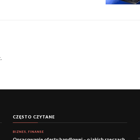
.
CZĘSTO CZYTANE
BIZNES, FINANSE
Opracowanie oferty handlowej – o jakich rzeczach