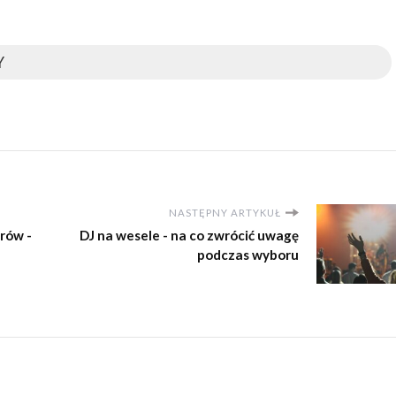
Y
NASTĘPNY ARTYKUŁ
rów -
DJ na wesele - na co zwrócić uwagę
podczas wyboru