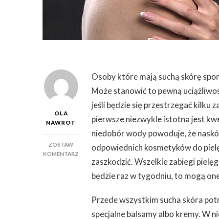
Osoby które mają suchą skórę spor
Może stanowić to pewną uciążliwość
jeśli będzie się przestrzegać kilku
OLA
pierwsze niezwykle istotna jest k
NAWROT
niedobór wody powoduje, że naskóre
ZOSTAW
odpowiednich kosmetyków do pielęg
DO
KOMENTARZ
zaszkodzić. Wszelkie zabiegi pielęg
PODSTAWOWE
ZASADY
będzie raz w tygodniu, to mogą one
PODCZAS
PIELĘGNOWANIA
Przede wszystkim sucha skóra potr
SKÓRY
SUCHEJ
specjalne balsamy albo kremy. W ni