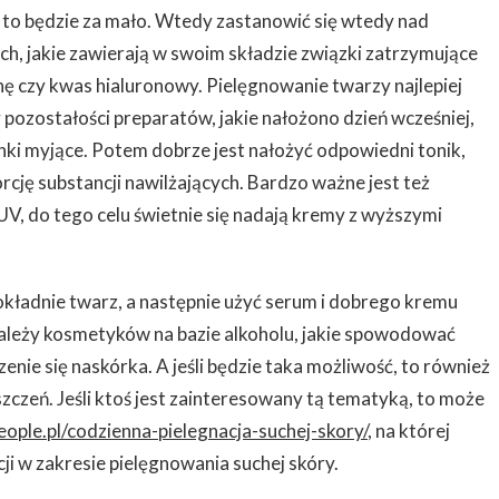
y to będzie za mało. Wtedy zastanowić się wtedy nad
, jakie zawierają w swoim składzie związki zatrzymujące
ynę czy kwas hialuronowy. Pielęgnowanie twarzy najlepiej
 pozostałości preparatów, jakie nałożono dzień wcześniej,
anki myjące. Potem dobrze jest nałożyć odpowiedni tonik,
rcję substancji nawilżających. Bardzo ważne jest też
V, do tego celu świetnie się nadają kremy z wyższymi
okładnie twarz, a następnie użyć serum i dobrego kremu
należy kosmetyków na bazie alkoholu, jakie spowodować
enie się naskórka. A jeśli będzie taka możliwość, to również
czeń. Jeśli ktoś jest zainteresowany tą tematyką, to może
eople.pl/codzienna-pielegnacja-suchej-skory/
, na której
i w zakresie pielęgnowania suchej skóry.