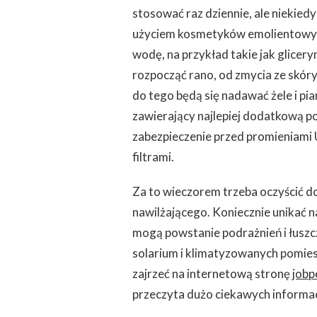
stosować raz dziennie, ale niekied
użyciem kosmetyków emolientowych
wodę, na przykład takie jak glicer
rozpocząć rano, od zmycia ze skóry
do tego będą się nadawać żele i pi
zawierający najlepiej dodatkową po
zabezpieczenie przed promieniami U
filtrami.
Za to wieczorem trzeba oczyścić d
nawilżającego. Koniecznie unikać 
mogą powstanie podrażnień i łuszcz
solarium i klimatyzowanych pomiesz
zajrzeć na internetową stronę
jobp
przeczyta dużo ciekawych informacj