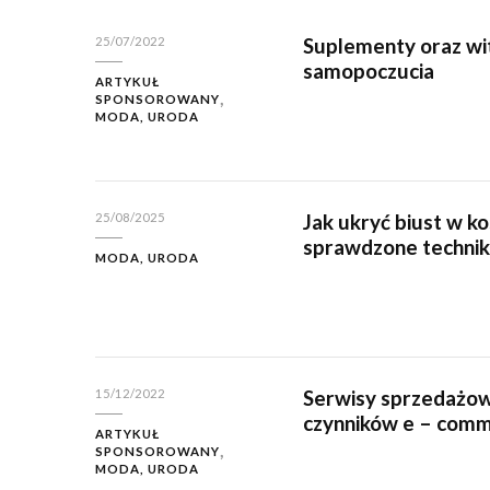
Suplementy oraz wi
25/07/2022
samopoczucia
ARTYKUŁ
SPONSOROWANY
MODA, URODA
Jak ukryć biust w ko
25/08/2025
sprawdzone technik
MODA, URODA
Serwisy sprzedażow
15/12/2022
czynników e – com
ARTYKUŁ
SPONSOROWANY
MODA, URODA