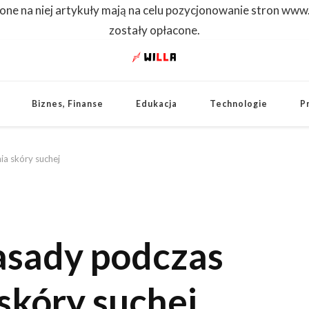
one na niej artykuły mają na celu pozycjonowanie stron www
zostały opłacone.
WILLA
Dowiedz się pierwszy
Biznes, Finanse
Edukacja
Technologie
P
a skóry suchej
sady podczas
skóry suchej