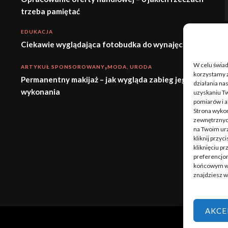
trzeba pamiętać
EDUKACJA
Ciekawie wyglądająca fotobudka do wynajęcia
W celu świa
ARTYKUŁ SPONSOROWANY
MODA, URODA
korzystamy z
Permanentny makijaż – jak wygląda zabieg jego
działania nas
wykonania
uzyskaniu Tw
pomiarów i a
Strona wykor
zewnętrznych
na Twoim ur
kliknij przy
kliknięciu p
preferencjom
końcowym w w
znajdziesz 
AKCE