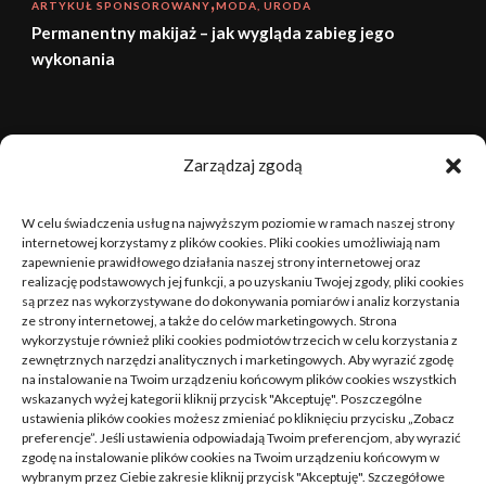
ARTYKUŁ SPONSOROWANY
MODA, URODA
Permanentny makijaż – jak wygląda zabieg jego
wykonania
sierpień 2026
Zarządzaj zgodą
P
W
Ś
C
P
S
N
W celu świadczenia usług na najwyższym poziomie w ramach naszej strony
1
2
internetowej korzystamy z plików cookies. Pliki cookies umożliwiają nam
zapewnienie prawidłowego działania naszej strony internetowej oraz
realizację podstawowych jej funkcji, a po uzyskaniu Twojej zgody, pliki cookies
3
4
5
6
7
8
9
są przez nas wykorzystywane do dokonywania pomiarów i analiz korzystania
ze strony internetowej, a także do celów marketingowych. Strona
10
11
12
13
14
15
16
wykorzystuje również pliki cookies podmiotów trzecich w celu korzystania z
zewnętrznych narzędzi analitycznych i marketingowych. Aby wyrazić zgodę
na instalowanie na Twoim urządzeniu końcowym plików cookies wszystkich
17
18
19
20
21
22
23
wskazanych wyżej kategorii kliknij przycisk "Akceptuję". Poszczególne
ustawienia plików cookies możesz zmieniać po kliknięciu przycisku „Zobacz
24
25
26
27
28
29
30
preferencje”. Jeśli ustawienia odpowiadają Twoim preferencjom, aby wyrazić
zgodę na instalowanie plików cookies na Twoim urządzeniu końcowym w
wybranym przez Ciebie zakresie kliknij przycisk "Akceptuję". Szczegółowe
31