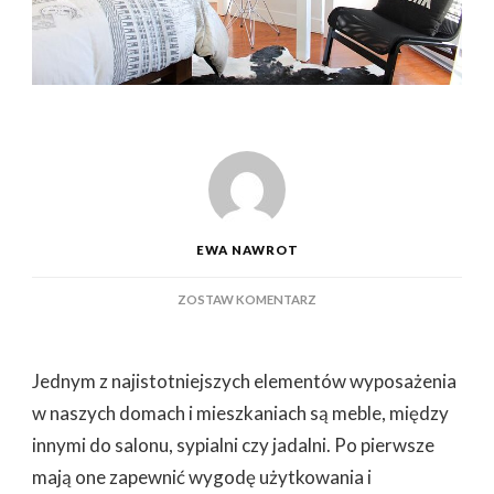
EWA NAWROT
DO
ZOSTAW KOMENTARZ
WYBÓR
MEBLI
DO
Jednym z najistotniejszych elementów wyposażenia
BIURA
CZY
w naszych domach i mieszkaniach są meble, między
DOMU
innymi do salonu, sypialni czy jadalni. Po pierwsze
–
NA
mają one zapewnić wygodę użytkowania i
JAKIE