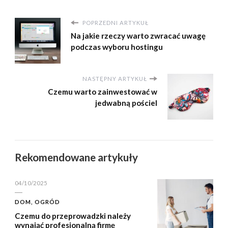
POPRZEDNI ARTYKUŁ
Na jakie rzeczy warto zwracać uwagę
podczas wyboru hostingu
NASTĘPNY ARTYKUŁ
Czemu warto zainwestować w
jedwabną pościel
Rekomendowane artykuły
04/10/2025
DOM, OGRÓD
Czemu do przeprowadzki należy
wynająć profesjonalną firmę