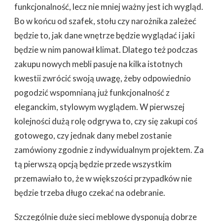
funkcjonalność, lecz nie mniej ważny jest ich wygląd.
KWESTIE
NALEŻY
Bo w końcu od szafek, stołu czy narożnika zależeć
ZWRÓCIĆ
będzie to, jak dane wnętrze będzie wyglądać i jaki
UWAGĘ
będzie w nim panował klimat. Dlatego też podczas
zakupu nowych mebli pasuje na kilka istotnych
kwestii zwrócić swoją uwagę, żeby odpowiednio
pogodzić wspomnianą już funkcjonalność z
eleganckim, stylowym wyglądem. W pierwszej
kolejności dużą rolę odgrywa to, czy się zakupi coś
gotowego, czy jednak dany mebel zostanie
zamówiony zgodnie z indywidualnym projektem. Za
tą pierwszą opcją będzie przede wszystkim
przemawiało to, że w większości przypadków nie
będzie trzeba długo czekać na odebranie.
Szczególnie duże sieci meblowe dysponują dobrze