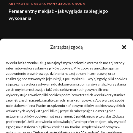
ARTYKUŁ SPONSOROWANY
MODA, URODA
Permanentny makijaż – jak wygląda zabieg jego
wykonania
sierpień 2026
Zarządzaj zgodą
P
W
Ś
C
P
S
N
W celu świadczenia usług na najwyższym poziomie w ramach naszej strony
1
2
internetowej korzystamy z plików cookies. Pliki cookies umożliwiają nam
zapewnienie prawidłowego działania naszej strony internetowej oraz
realizację podstawowych jej funkcji, a po uzyskaniu Twojej zgody, pliki cookies
3
4
5
6
7
8
9
są przez nas wykorzystywane do dokonywania pomiarów i analiz korzystania
ze strony internetowej, a także do celów marketingowych. Strona
10
11
12
13
14
15
16
wykorzystuje również pliki cookies podmiotów trzecich w celu korzystania z
zewnętrznych narzędzi analitycznych i marketingowych. Aby wyrazić zgodę
na instalowanie na Twoim urządzeniu końcowym plików cookies wszystkich
17
18
19
20
21
22
23
wskazanych wyżej kategorii kliknij przycisk "Akceptuję". Poszczególne
ustawienia plików cookies możesz zmieniać po kliknięciu przycisku „Zobacz
24
25
26
27
28
29
30
preferencje”. Jeśli ustawienia odpowiadają Twoim preferencjom, aby wyrazić
zgodę na instalowanie plików cookies na Twoim urządzeniu końcowym w
wybranym przez Ciebie zakresie kliknij przycisk "Akceptuję". Szczegółowe