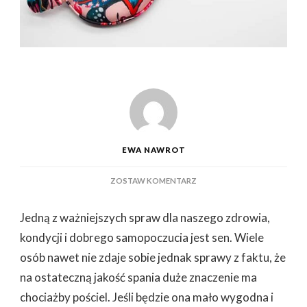
EWA NAWROT
DO
ZOSTAW KOMENTARZ
CZEMU
WARTO
Jedną z ważniejszych spraw dla naszego zdrowia,
ZAINWESTOWAĆ
W
kondycji i dobrego samopoczucia jest sen. Wiele
JEDWABNĄ
osób nawet nie zdaje sobie jednak sprawy z faktu, że
POŚCIEL
na ostateczną jakość spania duże znaczenie ma
chociażby pościel. Jeśli będzie ona mało wygodna i