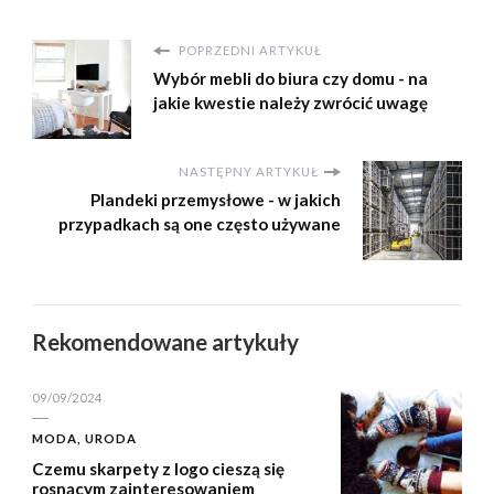
POPRZEDNI ARTYKUŁ
Wybór mebli do biura czy domu - na
jakie kwestie należy zwrócić uwagę
NASTĘPNY ARTYKUŁ
Plandeki przemysłowe - w jakich
przypadkach są one często używane
Rekomendowane artykuły
09/09/2024
MODA, URODA
Czemu skarpety z logo cieszą się
rosnącym zainteresowaniem