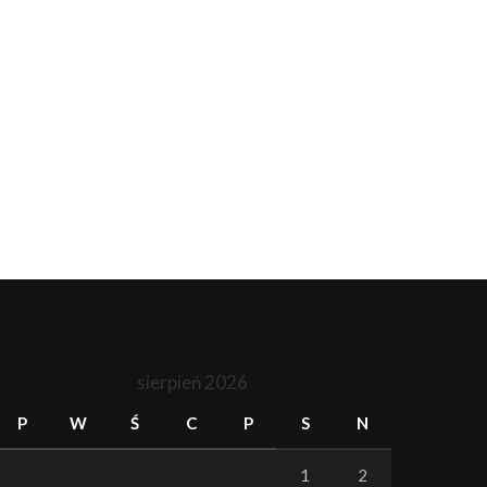
sierpień 2026
P
W
Ś
C
P
S
N
1
2