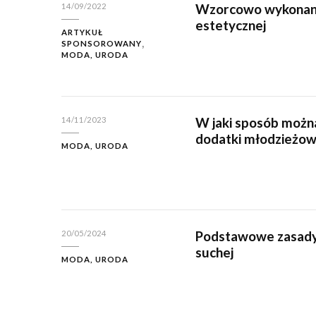
Wzorcowo wykonane
14/09/2022
estetycznej
ARTYKUŁ
SPONSOROWANY
MODA, URODA
W jaki sposób możn
14/11/2023
dodatki młodzieżo
MODA, URODA
Podstawowe zasady 
20/05/2024
suchej
MODA, URODA