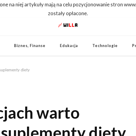
one na niej artykuły mają na celu pozycjonowanie stron www
zostały opłacone.
WILLA
Dowiedz się pierwszy
Biznes, Finanse
Edukacja
Technologie
P
suplementy diety
cjach warto
 suplementy diety