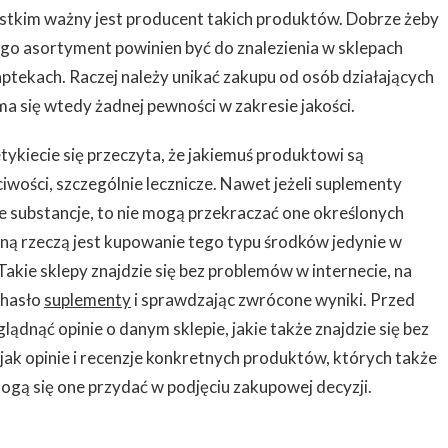
stkim ważny jest producent takich produktów. Dobrze żeby
ego asortyment powinien być do znalezienia w sklepach
ptekach. Raczej należy unikać zakupu od osób działających
ma się wtedy żadnej pewności w zakresie jakości.
etykiecie się przeczyta, że jakiemuś produktowi są
wości, szczególnie lecznicze. Nawet jeżeli suplementy
cze substancje, to nie mogą przekraczać one określonych
tną rzeczą jest kupowanie tego typu środków jedynie w
kie sklepy znajdzie się bez problemów w internecie, na
 hasło
suplementy
i sprawdzając zwrócone wyniki. Przed
dnąć opinie o danym sklepie, jakie także znajdzie się bez
ak opinie i recenzje konkretnych produktów, których także
mogą się one przydać w podjęciu zakupowej decyzji.