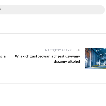
Y
NASTĘPNY ARTYKUŁ
acja
W jakich zastosowaniach jest używany
skażony alkohol