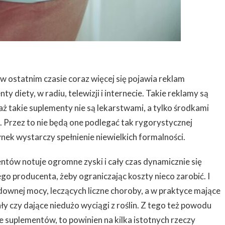
 ostatnim czasie coraz więcej się pojawia reklam
y diety, w radiu, telewizji i internecie. Takie reklamy są
aż takie suplementy nie są lekarstwami, a tylko środkami
 Przez to nie będą one podlegać tak rygorystycznej
ynek wystarczy spełnienie niewielkich formalności.
ntów notuje ogromne zyski i cały czas dynamicznie się
nego producenta, żeby ograniczając koszty nieco zarobić. I
downej mocy, leczących liczne choroby, a w praktyce mające
ły czy dające niedużo wyciągi z roślin. Z tego też powodu
ie suplementów, to powinien na kilka istotnych rzeczy