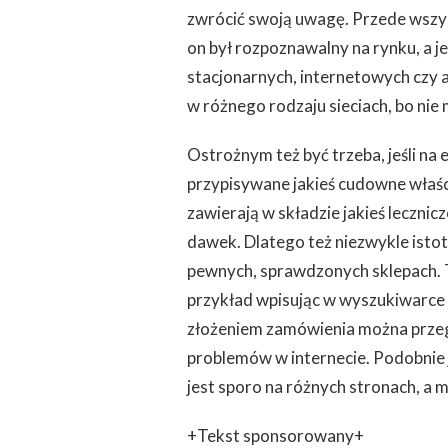
zwrócić swoją uwagę. Przede wszy
DIETY
on był rozpoznawalny na rynku, a j
stacjonarnych, internetowych czy a
w różnego rodzaju sieciach, bo nie 
Ostrożnym też być trzeba, jeśli na 
przypisywane jakieś cudowne właści
zawierają w składzie jakieś leczni
dawek. Dlatego też niezwykle isto
pewnych, sprawdzonych sklepach. Ta
przykład wpisując w wyszukiwarce
złożeniem zamówienia można przeglą
problemów w internecie. Podobnie j
jest sporo na różnych stronach, a 
+Tekst sponsorowany+