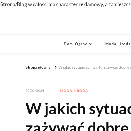
Strona/Blog w całości ma charakter reklamowy, a zamieszcz
Dom, Ogród
Moda, Uroda
Strona główna
W jakich sytuacjach warto zażywać dobre 
05/01/2024
MODA, URODA
W jakich sytua
zażywać dobre