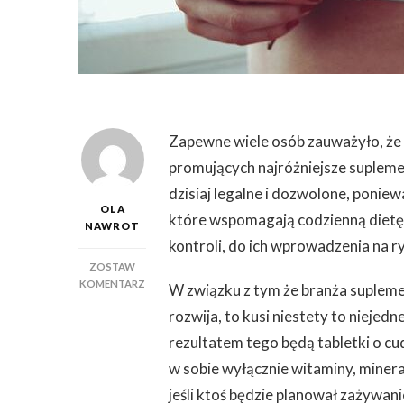
Zapewne wiele osób zauważyło, że w
promujących najróżniejsze suplement
dzisiaj legalne i dozwolone, poniew
OLA
które wspomagają codzienną dietę.
NAWROT
kontroli, do ich wprowadzenia na r
ZOSTAW
DO
KOMENTARZ
W związku z tym że branża supleme
W
rozwija, to kusi niestety to niejed
JAKICH
SYTUACJACH
rezultatem tego będą tabletki o cu
WARTO
w sobie wyłącznie witaminy, minera
ZAŻYWAĆ
DOBRE
jeśli ktoś będzie planował zażywan
SUPLEMENTY