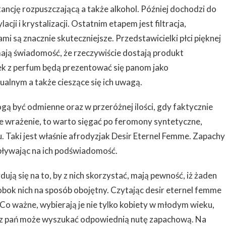
tancję rozpuszczającą a także alkohol. Później dochodzi do
acji i krystalizacji. Ostatnim etapem jest filtracja,
i są znacznie skuteczniejsze. Przedstawicielki płci pięknej
ają świadomość, że rzeczywiście dostają produkt
ek z perfum będą prezentować się panom jako
alnym a także cieszące się ich uwagą.
gą być odmienne oraz w przeróżnej ilości, gdy faktycznie
 wrażenie, to warto sięgać po feromony syntetyczne,
Taki jest właśnie afrodyzjak Desir Eternel Femme. Zapachy
pływając na ich podświadomość.
ują się na to, by z nich skorzystać, mają pewność, iż żaden
obok nich na sposób obojętny. Czytając desir eternel femme
 Co ważne, wybierają je nie tylko kobiety w młodym wieku,
a z pań może wyszukać odpowiednią nutę zapachową. Na