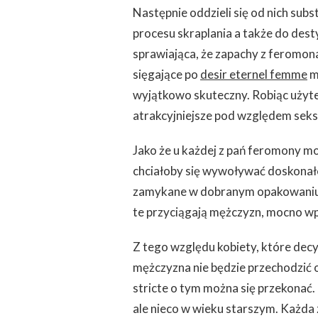
DZIAŁAJĄ
Następnie oddzieli się od nich subs
PERFUMY
procesu skraplania a także do destyl
Z
FEROMONAMI
sprawiająca, że zapachy z feromonam
DESIR
sięgające po
desir eternel femme
m
ETERNEL
FEMME
wyjątkowo skuteczny. Robiąc użyt
NA
atrakcyjniejsze pod względem seksu
PANÓW?
Jako że u każdej z pań feromony mo
chciałoby się wywoływać doskonałe
zamykane w dobranym opakowaniu. 
te przyciągają mężczyzn, mocno w
Z tego względu kobiety, które decyd
mężczyzna nie będzie przechodzić 
stricte o tym można się przekonać.
ale nieco w wieku starszym. Każd