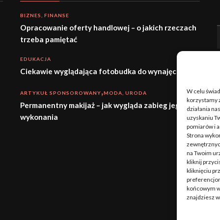
BIZNES, FINANSE
Opracowanie oferty handlowej – o jakich rzeczach
trzeba pamiętać
EDUKACJA
Ciekawie wyglądająca fotobudka do wynajęcia
W celu świa
ARTYKUŁ SPONSOROWANY
MODA, URODA
korzystamy z
Permanentny makijaż – jak wygląda zabieg jego
działania nas
wykonania
uzyskaniu Tw
pomiarów i a
Strona wykor
zewnętrznych
na Twoim ur
kliknij przy
kliknięciu p
preferencjom
końcowym w w
znajdziesz 