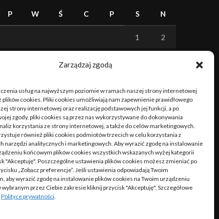
P
W
Ś
C
P
S
N
1
2
3
4
5
6
7
8
9
Zarządzaj zgodą
10
11
12
13
14
15
16
dczenia usług na najwyższym poziomie w ramach naszej strony internetowej
 plików cookies. Pliki cookies umożliwiają nam zapewnienie prawidłowego
17
18
19
20
21
22
23
zej strony internetowej oraz realizację podstawowych jej funkcji, a po
ojej zgody, pliki cookies są przez nas wykorzystywane do dokonywania
naliz korzystania ze strony internetowej, a także do celów marketingowych.
24
25
26
27
28
29
30
zystuje również pliki cookies podmiotów trzecich w celu korzystania z
 narzędzi analitycznych i marketingowych. Aby wyrazić zgodę na instalowanie
31
ządzeniu końcowym plików cookies wszystkich wskazanych wyżej kategorii
cisk "Akceptuję". Poszczególne ustawienia plików cookies możesz zmieniać po
rzycisku „Zobacz preferencje”. Jeśli ustawienia odpowiadają Twoim
, aby wyrazić zgodę na instalowanie plików cookies na Twoim urządzeniu
« cze
ybranym przez Ciebie zakresie kliknij przycisk "Akceptuję". Szczegółowe
w
Polityce prywatności
.