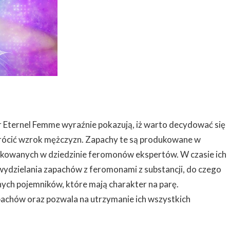
 Eternel Femme wyraźnie pokazują, iż warto decydować się
wrócić wzrok mężczyzn. Zapachy te są produkowane w
ikowanych w dziedzinie feromonów ekspertów. W czasie ich
wydzielania zapachów z feromonami z substancji, do czego
nych pojemników, które mają charakter na parę.
pachów oraz pozwala na utrzymanie ich wszystkich