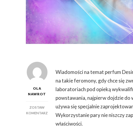
Wiadomości na temat perfum Desir
na takie feromony, gdy chce się z
laboratoriach pod opieką wykwalif
OLA
NAWROT
powstawania, najpierw dojdzie do 
używa się specjalnie zaprojektowa
ZOSTAW
DO
KOMENTARZ
Wykorzystanie pary nie niszczy za
W
właściwości.
JAKI
SPOSÓB