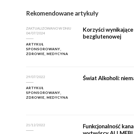
Rekomendowane artykuły
Korzyści wynikające
ZAKTUALIZOWANO W DNIU
04/07/2024
bezglutenowej
ARTYKUŁ
SPONSOROWANY
ZDROWIE, MEDYCYNA
Świat Alkoholi: nie
29/07/2022
ARTYKUŁ
SPONSOROWANY
ZDROWIE, MEDYCYNA
Funkcjonalność kana
21/12/2022
wytwórcy ALLMEB