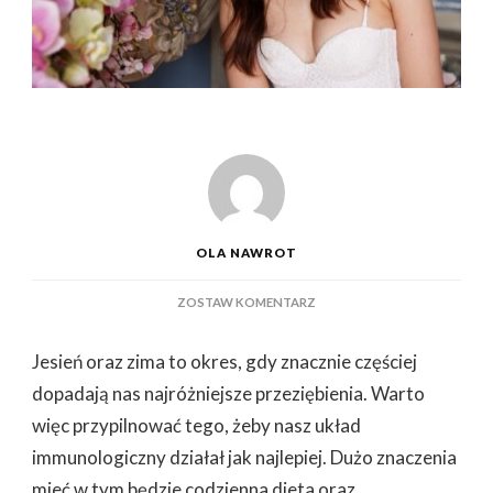
OLA NAWROT
DO
ZOSTAW KOMENTARZ
NATURALNE
SPOSOBY
Jesień oraz zima to okres, gdy znacznie częściej
NA
WZMOCNIENIE
dopadają nas najróżniejsze przeziębienia. Warto
ODPORNOŚCIOWEGO
więc przypilnować tego, żeby nasz układ
UKŁADU
immunologiczny działał jak najlepiej. Dużo znaczenia
mieć w tym będzie codzienna dieta oraz