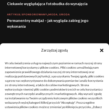
Ciekawie wyglądająca fotobudka do wynajęcia
ARTYKUŁ SPONSOROWANY
MODA, URODA
Permanentny makijaż – jak wygląda zabieg jego
wykonania
sierpień 2026
Zarządzaj zgodą
P
W
Ś
C
P
S
N
W celu świadczenia usług na najwyższym poziomie w ramach naszej strony
1
2
internetowej korzystamy z plików cookies. Pliki cookies umożliwiają nam
zapewnienie prawidłowego działania naszej strony internetowej oraz
realizację podstawowych jej funkcji, a po uzyskaniu Twojej zgody, pliki cookies
3
4
5
6
7
8
9
są przez nas wykorzystywane do dokonywania pomiarów i analiz korzystania
ze strony internetowej, a także do celów marketingowych. Strona
10
11
12
13
14
15
16
wykorzystuje również pliki cookies podmiotów trzecich w celu korzystania z
zewnętrznych narzędzi analitycznych i marketingowych. Aby wyrazić zgodę
na instalowanie na Twoim urządzeniu końcowym plików cookies wszystkich
17
18
19
20
21
22
23
wskazanych wyżej kategorii kliknij przycisk "Akceptuję". Poszczególne
ustawienia plików cookies możesz zmieniać po kliknięciu przycisku „Zobacz