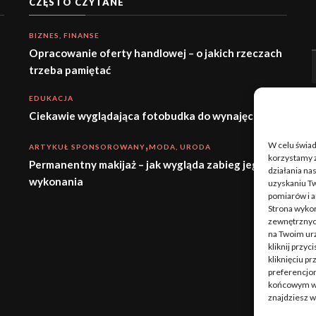
CZĘSTO CZYTANE
BIZNES, FINANSE
Opracowanie oferty handlowej – o jakich rzeczach
trzeba pamiętać
EDUKACJA
Ciekawie wyglądająca fotobudka do wynajęcia
W celu świa
ARTYKUŁ SPONSOROWANY
MODA, URODA
korzystamy z
Permanentny makijaż – jak wygląda zabieg jego
działania nas
wykonania
uzyskaniu Tw
pomiarów i a
Strona wykor
zewnętrznych
na Twoim ur
kliknij przy
kliknięciu p
preferencjom
końcowym w w
znajdziesz 