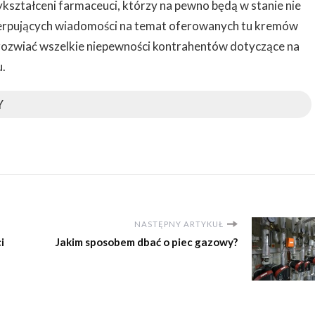
ykształceni farmaceuci, którzy na pewno będą w stanie nie
czerpujących wiadomości na temat oferowanych tu kremów
 rozwiać wszelkie niepewności kontrahentów dotyczące na
.
Y
NASTĘPNY ARTYKUŁ
i
Jakim sposobem dbać o piec gazowy?