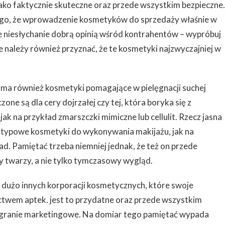
 jako faktycznie skuteczne oraz przede wszystkim bezpieczne.
ego, że wprowadzenie kosmetyków do sprzedaży właśnie w
ne niesłychanie dobrą opinią wśród kontrahentów – wypróbuj
 należy również przyznać, że te kosmetyki najzwyczajniej w
n ma również kosmetyki pomagające w pielęgnacji suchej
zone są dla cery dojrzałej czy tej, która boryka się z
ak na przykład zmarszczki mimiczne lub cellulit. Rzecz jasna
otypowe kosmetyki do wykonywania makijażu, jak na
ad. Pamiętać trzeba niemniej jednak, że też on przede
 twarzy, a nie tylko tymczasowy wygląd.
eż dużo innych korporacji kosmetycznych, które swoje
ctwem aptek. jest to przydatne oraz przede wszystkim
agranie marketingowe. Na domiar tego pamiętać wypada