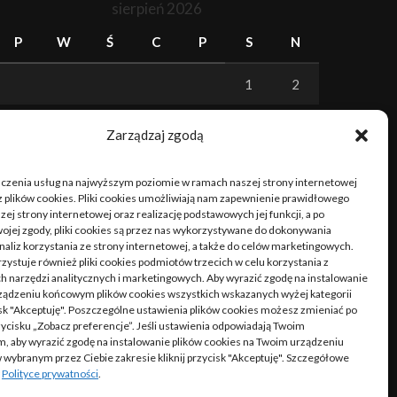
sierpień 2026
P
W
Ś
C
P
S
N
1
2
3
4
5
6
7
8
9
Zarządzaj zgodą
10
11
12
13
14
15
16
dczenia usług na najwyższym poziomie w ramach naszej strony internetowej
 plików cookies. Pliki cookies umożliwiają nam zapewnienie prawidłowego
17
18
19
20
21
22
23
zej strony internetowej oraz realizację podstawowych jej funkcji, a po
ojej zgody, pliki cookies są przez nas wykorzystywane do dokonywania
naliz korzystania ze strony internetowej, a także do celów marketingowych.
24
25
26
27
28
29
30
zystuje również pliki cookies podmiotów trzecich w celu korzystania z
 narzędzi analitycznych i marketingowych. Aby wyrazić zgodę na instalowanie
31
ządzeniu końcowym plików cookies wszystkich wskazanych wyżej kategorii
cisk "Akceptuję". Poszczególne ustawienia plików cookies możesz zmieniać po
rzycisku „Zobacz preferencje”. Jeśli ustawienia odpowiadają Twoim
« cze
, aby wyrazić zgodę na instalowanie plików cookies na Twoim urządzeniu
ybranym przez Ciebie zakresie kliknij przycisk "Akceptuję". Szczegółowe
w
Polityce prywatności
.