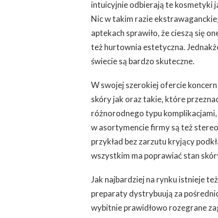
intuicyjnie odbierają te kosmetyki
Nic w takim razie ekstrawagancki
aptekach sprawiło, że cieszą się o
też hurtownia estetyczna. Jednakże
świecie są bardzo skuteczne.
W swojej szerokiej ofercie koncer
skóry jak oraz takie, które przeznac
różnorodnego typu komplikacjami, j
w asortymencie firmy są też stere
przykład bez zarzutu kryjący podkł
wszystkim ma poprawiać stan skóry
Jak najbardziej na rynku istnieje t
preparaty dystrybuują za pośredni
wybitnie prawidłowo rozegrane z