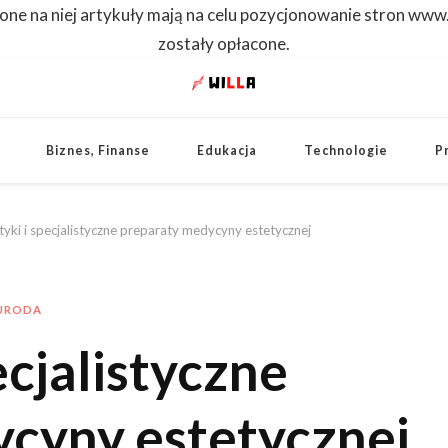
one na niej artykuły mają na celu pozycjonowanie stron www
zostały opłacone.
WILLA
Dowiedz się pierwszy
Biznes, Finanse
Edukacja
Technologie
P
yki i specjalistyczne preparaty medycyny estetycznej
URODA
cjalistyczne
cyny estetycznej