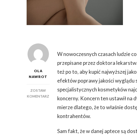
W nowoczesnych czasach ludzie cora
przepisane przez doktora lekarstwa
też po to, aby kupić najwyższej ja
OLA
NAWROT
efektów poprawy jakości wyglądu sk
specjalistycznych kosmetyków najc
ZOSTAW
DO
KOMENTARZ
koncerny. Koncern ten ustawił na 
KOSMETYKI
mierze dlatego, że to właśnie dost
I
SPECJALISTYCZNE
kontrahentów.
PREPARATY
MEDYCYNY
Sam fakt, że w danej aptece są dos
ESTETYCZNEJ