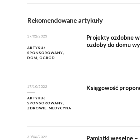
Rekomendowane artykuły
Projekty ozdobne wy
17/02/2023
ozdoby do domu wy
ARTYKUŁ
SPONSOROWANY
DOM, OGRÓD
Księgowość propon
17/10/2022
ARTYKUŁ
SPONSOROWANY
ZDROWIE, MEDYCYNA
Pamiątki weselne – 
30/06/2022