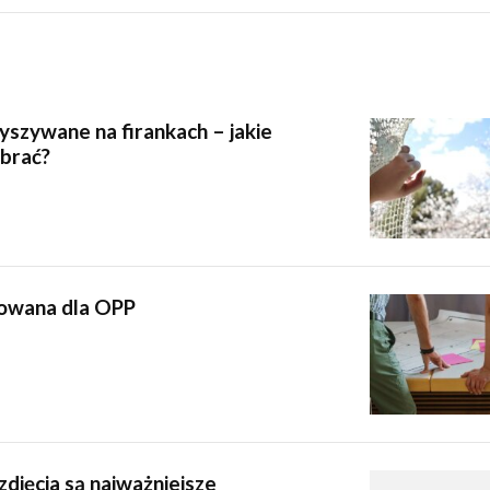
szywane na firankach – jakie
brać?
owana dla OPP
zdjęcia są najważniejsze