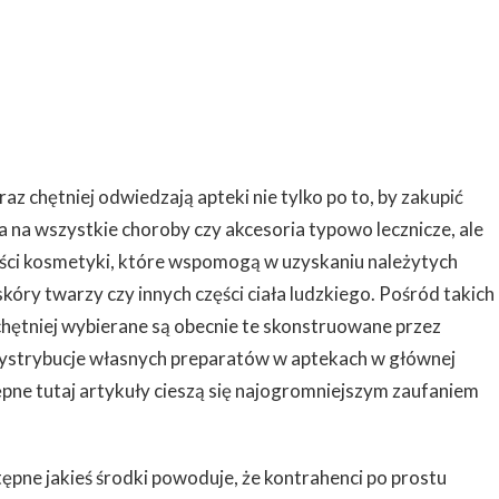
z chętniej odwiedzają apteki nie tylko po to, by zakupić
 na wszystkie choroby czy akcesoria typowo lecznicze, ale
kości kosmetyki, które wspomogą w uzyskaniu należytych
óry twarzy czy innych części ciała ludzkiego. Pośród takich
hętniej wybierane są obecnie te skonstruowane przez
dystrybucje własnych preparatów w aptekach w głównej
ępne tutaj artykuły cieszą się najogromniejszym zaufaniem
tępne jakieś środki powoduje, że kontrahenci po prostu