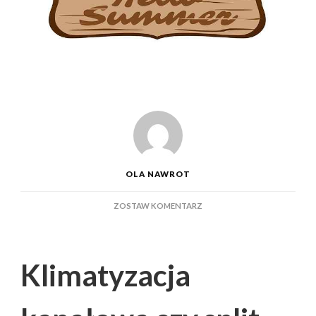
OLA NAWROT
DO
ZOSTAW KOMENTARZ
KLIMATYZACJA
KANAŁOWA
CZY
SPLIT?
Klimatyzacja
WYBIERZ
KOMFORT,
NIE
PŁAĆ