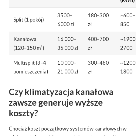
3500–
180–300
~600–
Split (1 pokój)
6000 zł
zł
850
Kanałowa
16 000–
400–700
~1900
(120–150 m²)
35 000 zł
zł
2700
Multisplit (3–4
10 000–
300–480
~1200
pomieszczenia)
21 000 zł
zł
1800
Czy klimatyzacja kanałowa
zawsze generuje wyższe
koszty?
Chociaż koszt początkowy systemów kanałowych w