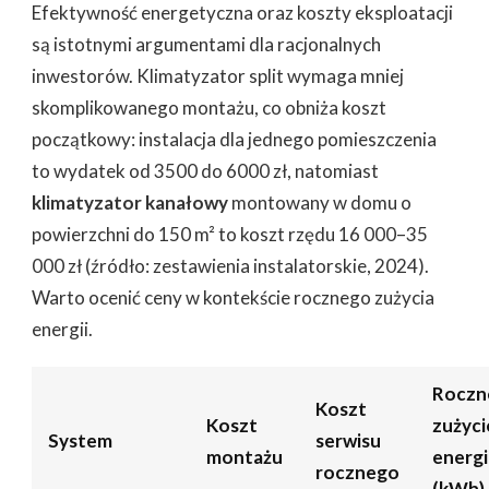
Efektywność energetyczna oraz koszty eksploatacji
są istotnymi argumentami dla racjonalnych
inwestorów. Klimatyzator split wymaga mniej
skomplikowanego montażu, co obniża koszt
początkowy: instalacja dla jednego pomieszczenia
to wydatek od 3500 do 6000 zł, natomiast
klimatyzator kanałowy
montowany w domu o
powierzchni do 150 m² to koszt rzędu 16 000–35
000 zł (źródło: zestawienia instalatorskie, 2024).
Warto ocenić ceny w kontekście rocznego zużycia
energii.
Roczn
Koszt
Koszt
zużyci
System
serwisu
montażu
energi
rocznego
(kWh)