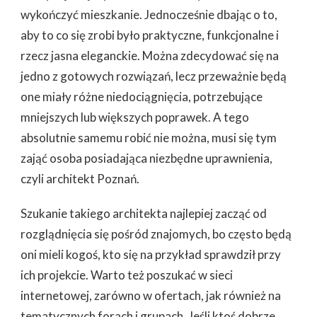
DO
wykończyć mieszkanie. Jednocześnie dbając o to,
PROJEKTU
aby to co się zrobi było praktyczne, funkcjonalne i
DOMU
rzecz jasna eleganckie. Można zdecydować się na
jedno z gotowych rozwiązań, lecz przeważnie będą
one miały różne niedociągnięcia, potrzebujące
mniejszych lub większych poprawek. A tego
absolutnie samemu robić nie można, musi się tym
zająć osoba posiadająca niezbędne uprawnienia,
czyli architekt Poznań.
Szukanie takiego architekta najlepiej zacząć od
rozglądnięcia się pośród znajomych, bo często będą
oni mieli kogoś, kto się na przykład sprawdził przy
ich projekcie. Warto też poszukać w sieci
internetowej, zarówno w ofertach, jak również na
tematycznych forach i grupach. Jeśli ktoś dobrze