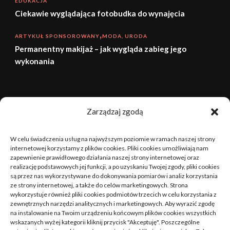
EDUKACJA
Ciekawie wyglądająca fotobudka do wynajęcia
ARTYKUŁ SPONSOROWANY
MODA, URODA
Permanentny makijaż – jak wygląda zabieg jego
wykonania
sierpień 2026
Zarządzaj zgodą
P
W
Ś
C
P
S
N
W celu świadczenia usług na najwyższym poziomie w ramach naszej strony
1
2
internetowej korzystamy z plików cookies. Pliki cookies umożliwiają nam
zapewnienie prawidłowego działania naszej strony internetowej oraz
realizację podstawowych jej funkcji, a po uzyskaniu Twojej zgody, pliki cookies
3
4
5
6
7
8
9
są przez nas wykorzystywane do dokonywania pomiarów i analiz korzystania
ze strony internetowej, a także do celów marketingowych. Strona
10
11
12
13
14
15
16
wykorzystuje również pliki cookies podmiotów trzecich w celu korzystania z
zewnętrznych narzędzi analitycznych i marketingowych. Aby wyrazić zgodę
na instalowanie na Twoim urządzeniu końcowym plików cookies wszystkich
17
18
19
20
21
22
23
wskazanych wyżej kategorii kliknij przycisk "Akceptuję". Poszczególne