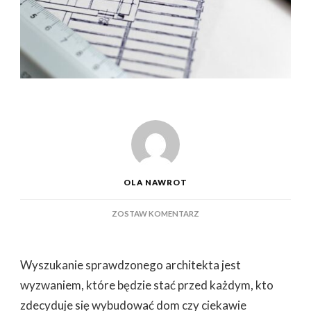
OLA NAWROT
DO
ZOSTAW KOMENTARZ
DOBRY
ARCHIEKT
–
Wyszukanie sprawdzonego architekta jest
GDZIE
SZUKAĆ
wyzwaniem, które będzie stać przed każdym, kto
NAJBARDZIEJ
zdecyduje się wybudować dom czy ciekawie
ODPOWIEDNIEGO