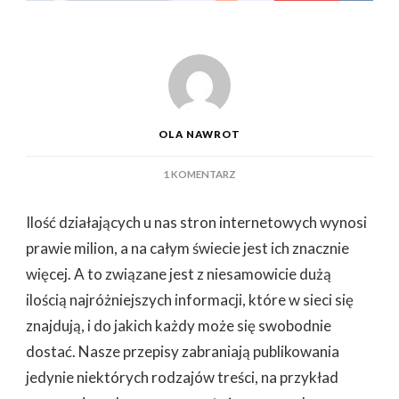
OLA NAWROT
DO
1 KOMENTARZ
CZY
INFORMACJE
Ilość działających u nas stron internetowych wynosi
W
SIECI
prawie milion, a na całym świecie jest ich znacznie
INTERNETOWEJ
więcej. A to związane jest z niesamowicie dużą
SĄ
ZAWSZE
ilością najróżniejszych informacji, które w sieci się
PRAWDZIWE
znajdują, i do jakich każdy może się swobodnie
dostać. Nasze przepisy zabraniają publikowania
jedynie niektórych rodzajów treści, na przykład