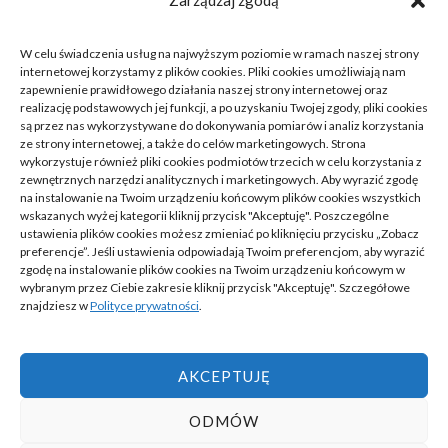
Zarządzaj zgodą
P
W
Ś
C
P
S
N
W celu świadczenia usług na najwyższym poziomie w ramach naszej strony
1
2
internetowej korzystamy z plików cookies. Pliki cookies umożliwiają nam
zapewnienie prawidłowego działania naszej strony internetowej oraz
realizację podstawowych jej funkcji, a po uzyskaniu Twojej zgody, pliki cookies
3
4
5
6
7
8
9
są przez nas wykorzystywane do dokonywania pomiarów i analiz korzystania
ze strony internetowej, a także do celów marketingowych. Strona
10
11
12
13
14
15
16
wykorzystuje również pliki cookies podmiotów trzecich w celu korzystania z
zewnętrznych narzędzi analitycznych i marketingowych. Aby wyrazić zgodę
na instalowanie na Twoim urządzeniu końcowym plików cookies wszystkich
17
18
19
20
21
22
23
wskazanych wyżej kategorii kliknij przycisk "Akceptuję". Poszczególne
ustawienia plików cookies możesz zmieniać po kliknięciu przycisku „Zobacz
24
25
26
27
28
29
30
preferencje”. Jeśli ustawienia odpowiadają Twoim preferencjom, aby wyrazić
zgodę na instalowanie plików cookies na Twoim urządzeniu końcowym w
wybranym przez Ciebie zakresie kliknij przycisk "Akceptuję". Szczegółowe
31
znajdziesz w
Polityce prywatności
.
« cze
AKCEPTUJĘ
ODMÓW