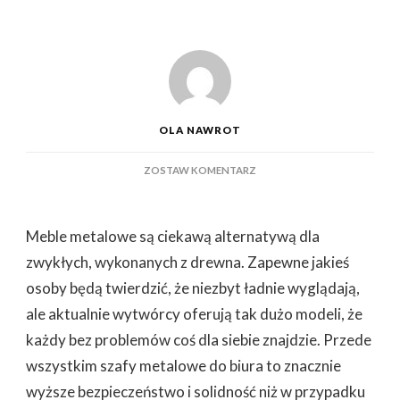
OLA NAWROT
DO
ZOSTAW KOMENTARZ
W
JAKICH
SYTUACJACH
Meble metalowe są ciekawą alternatywą dla
SIĘ
SPRAWDZĄ
zwykłych, wykonanych z drewna. Zapewne jakieś
METALOWE
osoby będą twierdzić, że niezbyt ładnie wyglądają,
SZAFY
I
ale aktualnie wytwórcy oferują tak dużo modeli, że
BIURKA
każdy bez problemów coś dla siebie znajdzie. Przede
wszystkim szafy metalowe do biura to znacznie
wyższe bezpieczeństwo i solidność niż w przypadku