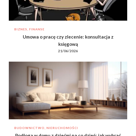
BIZNES, FINANSE
Umowa o pracę czy zlecenie: konsultacja z
księgową
21/06/2026
BUDOWNICTWO, NIERUCHOMOŚCI
Podłoga w domu z dziećmi na co dzień: jak wybrać