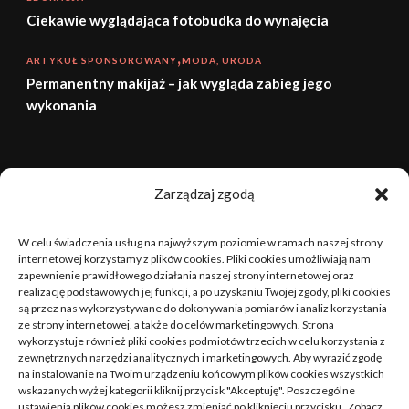
Ciekawie wyglądająca fotobudka do wynajęcia
ARTYKUŁ SPONSOROWANY
MODA, URODA
Permanentny makijaż – jak wygląda zabieg jego
wykonania
sierpień 2026
Zarządzaj zgodą
P
W
Ś
C
P
S
N
W celu świadczenia usług na najwyższym poziomie w ramach naszej strony
1
2
internetowej korzystamy z plików cookies. Pliki cookies umożliwiają nam
zapewnienie prawidłowego działania naszej strony internetowej oraz
realizację podstawowych jej funkcji, a po uzyskaniu Twojej zgody, pliki cookies
3
4
5
6
7
8
9
są przez nas wykorzystywane do dokonywania pomiarów i analiz korzystania
ze strony internetowej, a także do celów marketingowych. Strona
10
11
12
13
14
15
16
wykorzystuje również pliki cookies podmiotów trzecich w celu korzystania z
zewnętrznych narzędzi analitycznych i marketingowych. Aby wyrazić zgodę
na instalowanie na Twoim urządzeniu końcowym plików cookies wszystkich
17
18
19
20
21
22
23
wskazanych wyżej kategorii kliknij przycisk "Akceptuję". Poszczególne
ustawienia plików cookies możesz zmieniać po kliknięciu przycisku „Zobacz