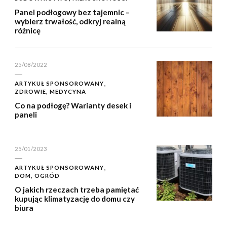
Panel podłogowy bez tajemnic –
wybierz trwałość, odkryj realną
różnicę
25/08/2022
ARTYKUŁ SPONSOROWANY
ZDROWIE, MEDYCYNA
Co na podłogę? Warianty desek i
paneli
25/01/2023
ARTYKUŁ SPONSOROWANY
DOM, OGRÓD
O jakich rzeczach trzeba pamiętać
kupując klimatyzację do domu czy
biura