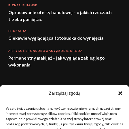
BIZNES, FINANSE
Opracowanie oferty handlowej – o jakich rzeczach
trzeba pamiętać
EDUKACJA
Ciekawie wyglądająca fotobudka do wynajęcia
ARTYKUŁ SPONSOROWANY
MODA, URODA
Permanentny makijaż – jak wygląda zabieg jego
wykonania
sierpień 2026
Zarządzaj zgodą
P
W
Ś
C
P
S
N
W celu świadczenia usług na najwyższym poziomie w ramach naszej strony
1
2
internetowej korzystamy z plików cookies. Pliki cookies umożliwiają nam
zapewnienie prawidłowego działania naszej strony internetowej oraz
realizację podstawowych jej funkcji, a po uzyskaniu Twojej zgody, pliki cookies
3
4
5
6
7
8
9