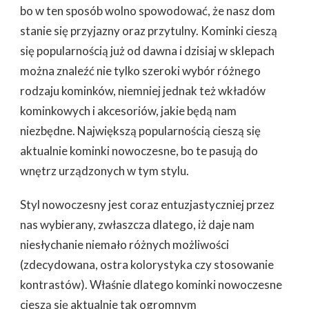
DLA
bo w ten sposób wolno spowodować, że nasz dom
CIEBIE
stanie się przyjazny oraz przytulny. Kominki cieszą
się popularnością już od dawna i dzisiaj w sklepach
można znaleźć nie tylko szeroki wybór różnego
rodzaju kominków, niemniej jednak też wkładów
kominkowych i akcesoriów, jakie będą nam
niezbędne. Największą popularnością cieszą się
aktualnie kominki nowoczesne, bo te pasują do
wnętrz urządzonych w tym stylu.
Styl nowoczesny jest coraz entuzjastyczniej przez
nas wybierany, zwłaszcza dlatego, iż daje nam
niesłychanie niemało różnych możliwości
(zdecydowana, ostra kolorystyka czy stosowanie
kontrastów). Właśnie dlatego kominki nowoczesne
cieszą się aktualnie tak ogromnym