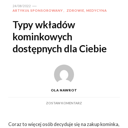
24/08/2022
ARTYKUŁ SPONSOROWANY
ZDROWIE, MEDYCYNA
Typy wkładów
kominkowych
dostępnych dla Ciebie
OLA NAWROT
DO
ZOSTAW KOMENTARZ
TYPY
WKŁADÓW
KOMINKOWYCH
Coraz to więcej osób decyduje się na zakup kominka,
DOSTĘPNYCH