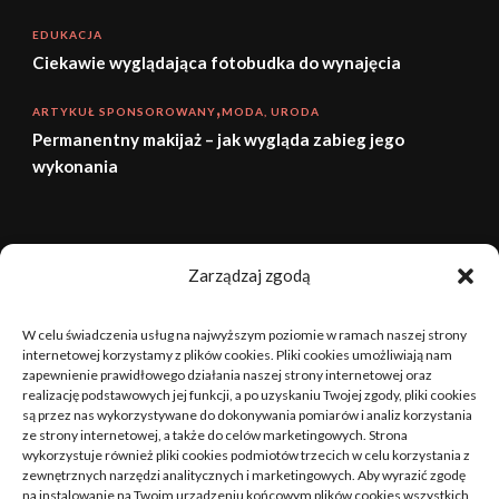
EDUKACJA
Ciekawie wyglądająca fotobudka do wynajęcia
ARTYKUŁ SPONSOROWANY
MODA, URODA
Permanentny makijaż – jak wygląda zabieg jego
wykonania
sierpień 2026
Zarządzaj zgodą
P
W
Ś
C
P
S
N
W celu świadczenia usług na najwyższym poziomie w ramach naszej strony
1
2
internetowej korzystamy z plików cookies. Pliki cookies umożliwiają nam
zapewnienie prawidłowego działania naszej strony internetowej oraz
realizację podstawowych jej funkcji, a po uzyskaniu Twojej zgody, pliki cookies
3
4
5
6
7
8
9
są przez nas wykorzystywane do dokonywania pomiarów i analiz korzystania
ze strony internetowej, a także do celów marketingowych. Strona
10
11
12
13
14
15
16
wykorzystuje również pliki cookies podmiotów trzecich w celu korzystania z
zewnętrznych narzędzi analitycznych i marketingowych. Aby wyrazić zgodę
na instalowanie na Twoim urządzeniu końcowym plików cookies wszystkich