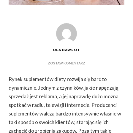
OLA NAWROT
DO
ZOSTAW KOMENTARZ
SUPLEMENTY
DIETY
Rynek suplementów diety rozwija się bardzo
–
O
dynamicznie. Jednym z czynników, jakie napędzają
CZYM
sprzedaż jest reklama, a jej naprawdę dużo można
NALEŻY
PAMIĘTAĆ
spotkać w radiu, telewizji i internecie. Producenci
PODCZAS
suplementów walczą bardzo intensywnie właśnie w
ZAŻYWANIA
taki sposób o swoich klientów, starając się ich
zachęcić do zrobienia zakupów. Poza tym takie