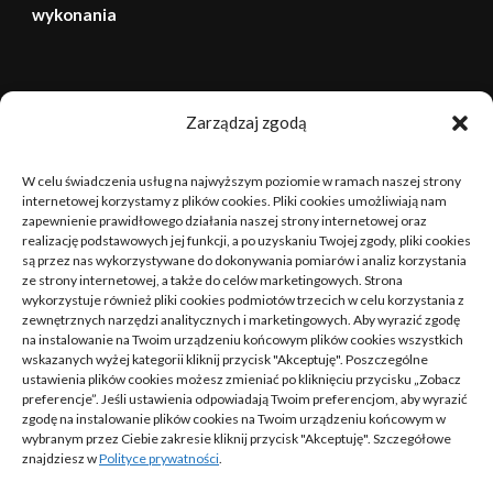
wykonania
sierpień 2026
Zarządzaj zgodą
P
W
Ś
C
P
S
N
W celu świadczenia usług na najwyższym poziomie w ramach naszej strony
1
2
internetowej korzystamy z plików cookies. Pliki cookies umożliwiają nam
zapewnienie prawidłowego działania naszej strony internetowej oraz
realizację podstawowych jej funkcji, a po uzyskaniu Twojej zgody, pliki cookies
3
4
5
6
7
8
9
są przez nas wykorzystywane do dokonywania pomiarów i analiz korzystania
ze strony internetowej, a także do celów marketingowych. Strona
10
11
12
13
14
15
16
wykorzystuje również pliki cookies podmiotów trzecich w celu korzystania z
zewnętrznych narzędzi analitycznych i marketingowych. Aby wyrazić zgodę
na instalowanie na Twoim urządzeniu końcowym plików cookies wszystkich
17
18
19
20
21
22
23
wskazanych wyżej kategorii kliknij przycisk "Akceptuję". Poszczególne
ustawienia plików cookies możesz zmieniać po kliknięciu przycisku „Zobacz
24
25
26
27
28
29
30
preferencje”. Jeśli ustawienia odpowiadają Twoim preferencjom, aby wyrazić
zgodę na instalowanie plików cookies na Twoim urządzeniu końcowym w
wybranym przez Ciebie zakresie kliknij przycisk "Akceptuję". Szczegółowe
31
znajdziesz w
Polityce prywatności
.