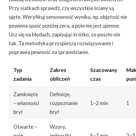
Przy siatkach sprawdź, czy wszystkie ściany są
ujęte. Weryfikuj sensowność wyniku, np. objętość nie
powinna spaść poniżej zera, a pole nie jest ujemne.
Ucz się na błędach, zapisując krótko, co poszło nie
tak. Ta metodyka przyspiesza rozwiązywanie i
poprawia pewność na sprawdzianie.
Typ
Zakres
Szacowany
Mak
zadania
obliczeń
czas
pun
Zamknięte
Definicje,
– własności
rozpoznanie
1–2 min
1
brył
brył
Otwarte –
Wzory,
pole
jednostki,
5–7 min
2–3