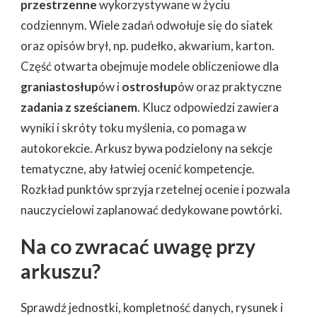
przestrzenne
wykorzystywane w życiu
codziennym. Wiele zadań odwołuje się do siatek
oraz opisów brył, np. pudełko, akwarium, karton.
Część otwarta obejmuje modele obliczeniowe dla
graniastosłup
ów i
ostrosłup
ów oraz praktyczne
zadania z sześcianem
. Klucz odpowiedzi zawiera
wyniki i skróty toku myślenia, co pomaga w
autokorekcie. Arkusz bywa podzielony na sekcje
tematyczne, aby łatwiej ocenić kompetencje.
Rozkład punktów sprzyja rzetelnej ocenie i pozwala
nauczycielowi zaplanować dedykowane powtórki.
Na co zwracać uwagę przy
arkuszu?
Sprawdź jednostki, kompletność danych, rysunek i