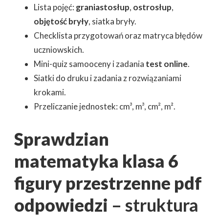
Lista pojęć:
graniastosłup
,
ostrosłup
,
objętość bryły
, siatka bryły.
Checklista przygotowań oraz matryca błędów
uczniowskich.
Mini-quiz samooceny i zadania
test online
.
Siatki do druku i zadania z rozwiązaniami
krokami.
Przeliczanie jednostek: cm³, m³, cm², m².
Sprawdzian
matematyka klasa 6
figury przestrzenne pdf
odpowiedzi
– struktura