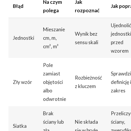
Na czym
Jak
Błąd
Jak popr
polega
rozpoznać
Ujednoli
Mieszanie
Wynik bez
jednostk
Jednostki
cm, m,
sensu skali
przed
cm², m³
wzorem
Pole
zamiast
Sprawdzi
Rozbieżność
Zły wzór
objętości
definicję 
z kluczem
albo
zakres
odwrotnie
Brak
Przeliczy
ściany lub
Nie składa
ściany,
Siatka
zła
się w bryłę
zweryfi