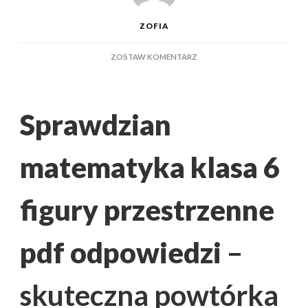
ZOFIA
DO
ZOSTAW KOMENTARZ
SPRAWDZIAN
MATEMATYKA
KLASA
6
Sprawdzian
FIGURY
PRZESTRZENNE
PDF
matematyka klasa 6
ODPOWIEDZI
–
ARKUSZE
figury przestrzenne
I
KLUCZ
pdf odpowiedzi
–
skuteczna powtórka