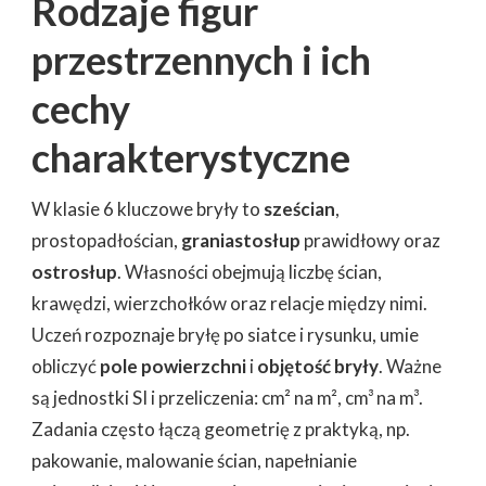
Rodzaje figur
przestrzennych i ich
cechy
charakterystyczne
W klasie 6 kluczowe bryły to
sześcian
,
prostopadłościan,
graniastosłup
prawidłowy oraz
ostrosłup
. Własności obejmują liczbę ścian,
krawędzi, wierzchołków oraz relacje między nimi.
Uczeń rozpoznaje bryłę po siatce i rysunku, umie
obliczyć
pole powierzchni
i
objętość bryły
. Ważne
są jednostki SI i przeliczenia: cm² na m², cm³ na m³.
Zadania często łączą geometrię z praktyką, np.
pakowanie, malowanie ścian, napełnianie