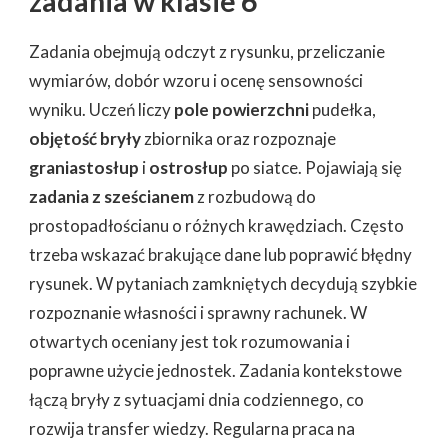
zadania w klasie 6
Zadania obejmują odczyt z rysunku, przeliczanie
wymiarów, dobór wzoru i ocenę sensowności
wyniku. Uczeń liczy
pole powierzchni
pudełka,
objętość bryły
zbiornika oraz rozpoznaje
graniastosłup
i
ostrosłup
po siatce. Pojawiają się
zadania z sześcianem
z rozbudową do
prostopadłościanu o różnych krawędziach. Często
trzeba wskazać brakujące dane lub poprawić błędny
rysunek. W pytaniach zamkniętych decydują szybkie
rozpoznanie własności i sprawny rachunek. W
otwartych oceniany jest tok rozumowania i
poprawne użycie jednostek. Zadania kontekstowe
łączą bryły z sytuacjami dnia codziennego, co
rozwija transfer wiedzy. Regularna praca na