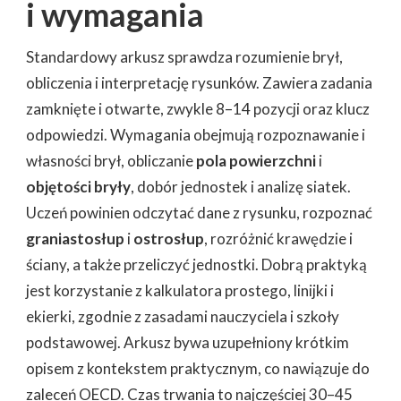
i wymagania
Standardowy arkusz sprawdza rozumienie brył,
obliczenia i interpretację rysunków. Zawiera zadania
zamknięte i otwarte, zwykle 8–14 pozycji oraz klucz
odpowiedzi. Wymagania obejmują rozpoznawanie i
własności brył, obliczanie
pola powierzchni
i
objętości bryły
, dobór jednostek i analizę siatek.
Uczeń powinien odczytać dane z rysunku, rozpoznać
graniastosłup
i
ostrosłup
, rozróżnić krawędzie i
ściany, a także przeliczyć jednostki. Dobrą praktyką
jest korzystanie z kalkulatora prostego, linijki i
ekierki, zgodnie z zasadami nauczyciela i szkoły
podstawowej. Arkusz bywa uzupełniony krótkim
opisem z kontekstem praktycznym, co nawiązuje do
zaleceń OECD. Czas trwania to najczęściej 30–45