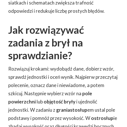
siatkach i schematach zwiększa trafność
odpowiedzi i redukuje liczbę prostych błędów.
Jak rozwiązywać
zadania z brył na
sprawdzianie?
Rozwiązuj krokami: wydobądź dane, dobierz wzór,
sprawdź jednostki i oceń wynik. Najpierw przeczytaj
polecenie, oznacz dane i niewiadome, a potem
szkicuj. Następnie wybierz wzór na
pole
powierzchni
lub
objętość bryły
i ujednolić
jednostki. W zadaniu z
graniastosłup
em ustal pole
podstawy i pomnóż przez wysokość. W
ostrosłup
ie
zbadaj wysokość oraz długości krawędzi bocznych.