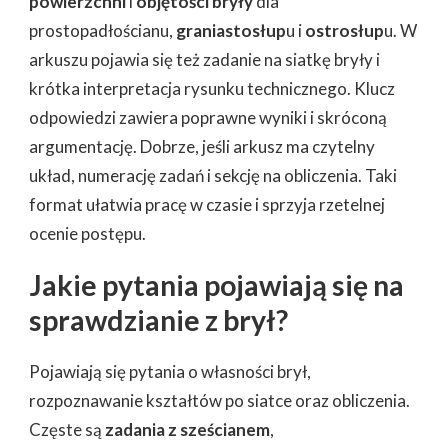
powierzchni
i
objętości bryły
dla
prostopadłościanu,
graniastosłup
u i
ostrosłup
u. W
arkuszu pojawia się też zadanie na siatkę bryły i
krótka interpretacja rysunku technicznego. Klucz
odpowiedzi zawiera poprawne wyniki i skróconą
argumentację. Dobrze, jeśli arkusz ma czytelny
układ, numerację zadań i sekcję na obliczenia. Taki
format ułatwia pracę w czasie i sprzyja rzetelnej
ocenie postępu.
Jakie pytania pojawiają się na
sprawdzianie z brył?
Pojawiają się pytania o własności brył,
rozpoznawanie kształtów po siatce oraz obliczenia.
Częste są
zadania z sześcianem
,