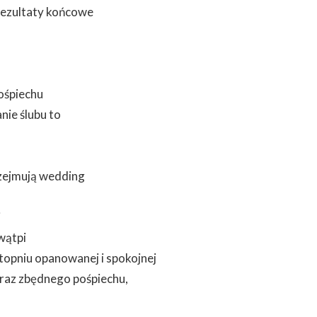
 Rezultaty końcowe
ośpiechu
nie ślubu to
przejmują wedding
i
wątpi
topniu opanowanej i spokojnej
oraz zbędnego pośpiechu,