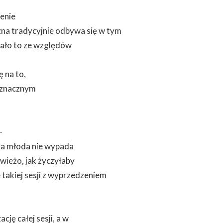
enie
czna tradycyjnie odbywa się w tym
kało to ze względów
ę na to,
e znacznym
–
ara młoda nie wypada
świeżo, jak życzyłaby
 takiej sesji z wyprzedzeniem
cję całej sesji, a w