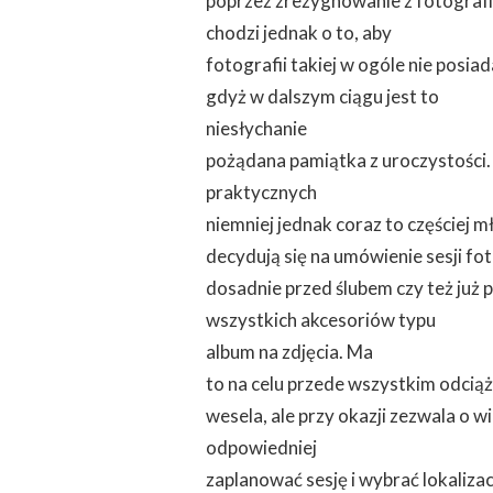
poprzez zrezygnowanie z fotografii
chodzi jednak o to, aby
fotografii takiej w ogóle nie posiad
gdyż w dalszym ciągu jest to
niesłychanie
pożądana pamiątka z uroczystości
praktycznych
niemniej jednak coraz to częściej m
decydują się na umówienie sesji fo
dosadnie przed ślubem czy też już 
wszystkich akcesoriów typu
album na zdjęcia. Ma
to na celu przede wszystkim odciąż
wesela, ale przy okazji zezwala o wi
odpowiedniej
zaplanować sesję i wybrać lokalizac