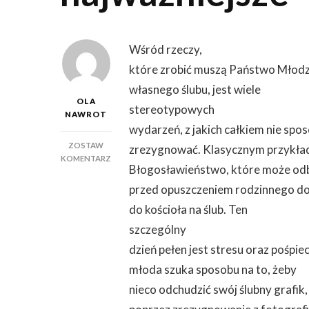
Wśród rzeczy,
które zrobić muszą Państwo Młodz
własnego ślubu, jest wiele
OLA
stereotypowych
NAWROT
wydarzeń, z jakich całkiem nie spo
ZOSTAW
zrezygnować. Klasycznym przykład
DO
KOMENTARZ
Błogosławieństwo, które może odb
PAMIĄTKI
WESELNE
przed opuszczeniem rodzinnego d
–
do kościoła na ślub. Ten
ZDJĘCIA
SĄ
szczególny
NAJWAŻNIEJSZE
dzień pełen jest stresu oraz pośpie
młoda szuka sposobu na to, żeby
nieco odchudzić swój ślubny grafik