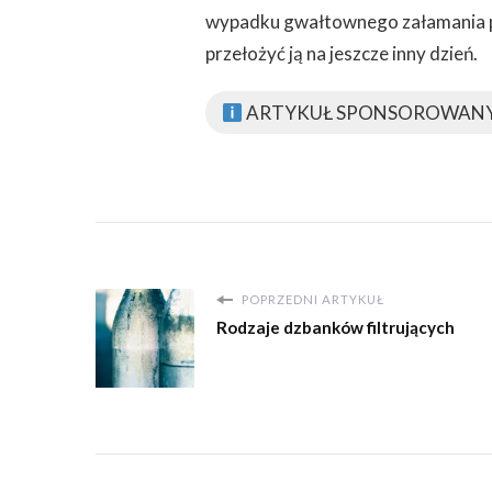
wypadku gwałtownego załamania
przełożyć ją na jeszcze inny dzień.
ARTYKUŁ SPONSOROWAN
POPRZEDNI ARTYKUŁ
Rodzaje dzbanków filtrujących