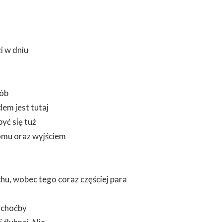
i w dniu
sób
em jest tutaj
yć się tuż
omu oraz wyjściem
chu, wobec tego coraz częściej para
, choćby