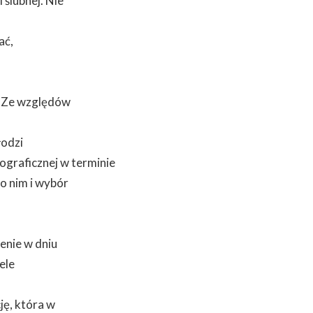
 ślubnej. Nie
ać,
. Ze względów
łodzi
tograficznej w terminie
po nim i wybór
enie w dniu
ele
ję, która w