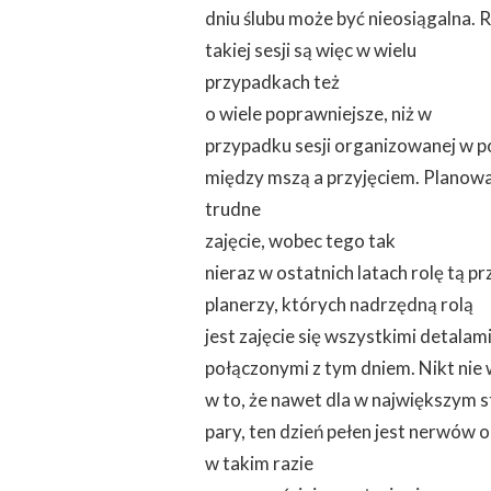
dniu ślubu może być nieosiągalna.
takiej sesji są więc w wielu
przypadkach też
o wiele poprawniejsze, niż w
przypadku sesji organizowanej w p
między mszą a przyjęciem. Planowa
trudne
zajęcie, wobec tego tak
nieraz w ostatnich latach rolę tą 
planerzy, których nadrzędną rolą
jest zajęcie się wszystkimi detalam
połączonymi z tym dniem. Nikt nie 
w to, że nawet dla w największym s
pary, ten dzień pełen jest nerwów 
w takim razie