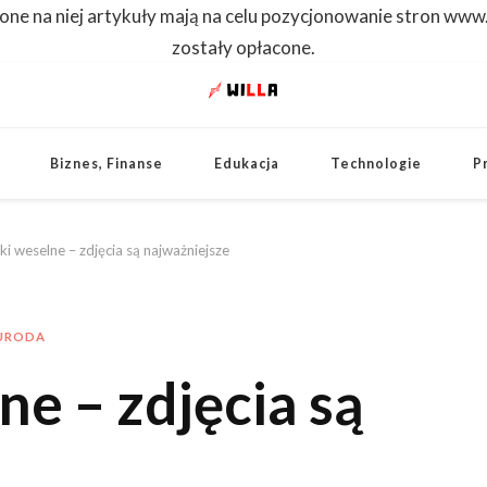
one na niej artykuły mają na celu pozycjonowanie stron www
zostały opłacone.
WILLA
Dowiedz się pierwszy
Biznes, Finanse
Edukacja
Technologie
P
ki weselne – zdjęcia są najważniejsze
URODA
e – zdjęcia są