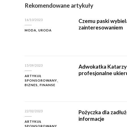
Rekomendowane artykuły
Czemu paski wybiela
16/10/2023
zainteresowaniem
MODA, URODA
Adwokatka Katarzy
15/09/2023
profesjonalne ukie
ARTYKUŁ
SPONSOROWANY
BIZNES, FINANSE
Pożyczka dla zadłuż
22/02/2023
informacje
ARTYKUŁ
SPONSOROWANY