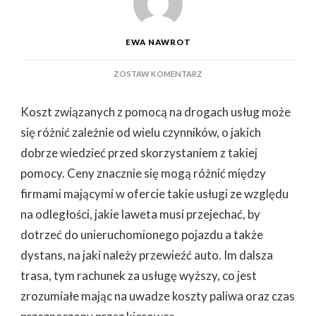
EWA NAWROT
DO
ZOSTAW KOMENTARZ
OD
CZEGO
Koszt związanych z pomocą na drogach usług może
ZALEŻY
CENA
się różnić zależnie od wielu czynników, o jakich
ZA
dobrze wiedzieć przed skorzystaniem z takiej
POMOC
DROGOWĄ
pomocy. Ceny znacznie się mogą różnić między
firmami mającymi w ofercie takie usługi ze względu
na odległości, jakie laweta musi przejechać, by
dotrzeć do unieruchomionego pojazdu a także
dystans, na jaki należy przewieźć auto. Im dalsza
trasa, tym rachunek za usługę wyższy, co jest
zrozumiałe mając na uwadze koszty paliwa oraz czas