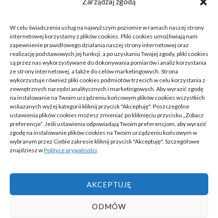
Zarządzaj zgodą
P
W
Ś
C
P
S
N
W celu świadczenia usług na najwyższym poziomie w ramach naszej strony
1
2
internetowej korzystamy z plików cookies. Pliki cookies umożliwiają nam
zapewnienie prawidłowego działania naszej strony internetowej oraz
realizację podstawowych jej funkcji, a po uzyskaniu Twojej zgody, pliki cookies
3
4
5
6
7
8
9
są przez nas wykorzystywane do dokonywania pomiarów i analiz korzystania
ze strony internetowej, a także do celów marketingowych. Strona
10
11
12
13
14
15
16
wykorzystuje również pliki cookies podmiotów trzecich w celu korzystania z
zewnętrznych narzędzi analitycznych i marketingowych. Aby wyrazić zgodę
na instalowanie na Twoim urządzeniu końcowym plików cookies wszystkich
17
18
19
20
21
22
23
wskazanych wyżej kategorii kliknij przycisk "Akceptuję". Poszczególne
ustawienia plików cookies możesz zmieniać po kliknięciu przycisku „Zobacz
24
25
26
27
28
29
30
preferencje”. Jeśli ustawienia odpowiadają Twoim preferencjom, aby wyrazić
zgodę na instalowanie plików cookies na Twoim urządzeniu końcowym w
wybranym przez Ciebie zakresie kliknij przycisk "Akceptuję". Szczegółowe
31
znajdziesz w
Polityce prywatności
.
« cze
AKCEPTUJĘ
ODMÓW