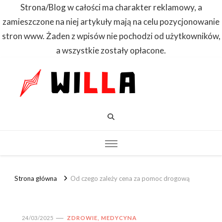
Strona/Blog w całości ma charakter reklamowy, a
zamieszczone na niej artykuły mają na celu pozycjonowanie
stron www. Żaden z wpisów nie pochodzi od użytkowników,
a wszystkie zostały opłacone.
WILLA
Dowiedz się
pierwszy
Strona główna
Od czego zależy cena za pomoc drogową
24/03/2025
ZDROWIE, MEDYCYNA