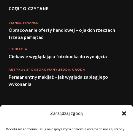
CZĘSTO CZYTANE
BIZNES, FINANSE
Opracowanie oferty handlowej – o jakich rzeczach
trzeba pamiętać
EDUKACJA
Ciekawie wyglądająca fotobudka do wynajęcia
ARTYKUŁ SPONSOROWANY
MODA, URODA
Permanentny makijaż – jak wygląda zabieg jego
wykonania
sierpień 2026
Zarządzaj zgodą
P
W
Ś
C
P
S
N
W celu świadczenia usług na najwyższym poziomie w ramach naszej strony
1
2