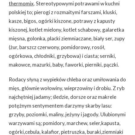
thermomix
. Stereotypowymi potrawami w kuchni
polskiej to; pierogi z rozmaitymi farszami, kluski,
kasze, bigos, ogórki kiszone, potrawy z kapusty
kiszonej, kotlet mielony, kotlet schabowy, galaretka
mięsna, golonka, placki ziemniaczane, biały ser, zupy
(żur, barszcz czerwony, pomidorowy, rosół,
ogórkowa, chłodniki, grzybowa) i ciasta; serniki,
makowce, mazurki, baby, faworki, pierniki, pączki.
Rodacy słyną z wypieków chleba oraz umiłowania do
mięs, głównie wołowiny, wieprzowiny i drobiu. Z ryb
najchętniej jadamy; śledzie, dorsze oraz makrele
potężnym sentymentem darzymy skarby lasu:
grzyby, poziomki, maliny, jeżyny i jagody. Ulubionymi
warzywami są; pomidory, marchew, seler,kapusta,
ogórki,cebula, kalafior, pietruszka, buraki,ziemniaki