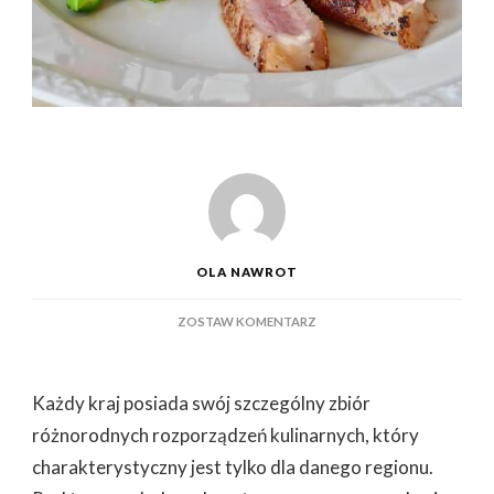
OLA NAWROT
DO
ZOSTAW KOMENTARZ
MODNE
KRAJOWE
POTRAWY
Każdy kraj posiada swój szczególny zbiór
–
SZYBKIE
różnorodnych rozporządzeń kulinarnych, który
PRZYGOTOWANIE
charakterystyczny jest tylko dla danego regionu.
DZIĘKI
URZĄDZENIU