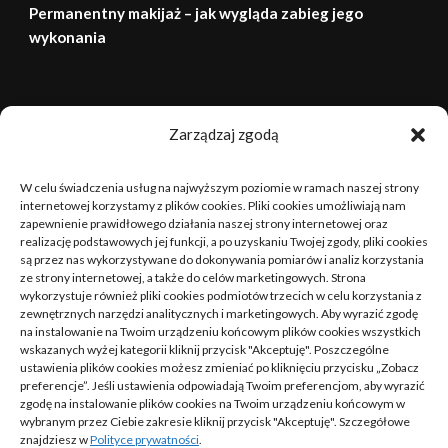
Permanentny makijaż – jak wygląda zabieg jego
wykonania
sierpień 2026
Zarządzaj zgodą
P
W
Ś
C
P
S
N
W celu świadczenia usług na najwyższym poziomie w ramach naszej strony
1
2
internetowej korzystamy z plików cookies. Pliki cookies umożliwiają nam
zapewnienie prawidłowego działania naszej strony internetowej oraz
realizację podstawowych jej funkcji, a po uzyskaniu Twojej zgody, pliki cookies
3
4
5
6
7
8
9
są przez nas wykorzystywane do dokonywania pomiarów i analiz korzystania
ze strony internetowej, a także do celów marketingowych. Strona
10
11
12
13
14
15
16
wykorzystuje również pliki cookies podmiotów trzecich w celu korzystania z
zewnętrznych narzędzi analitycznych i marketingowych. Aby wyrazić zgodę
na instalowanie na Twoim urządzeniu końcowym plików cookies wszystkich
17
18
19
20
21
22
23
wskazanych wyżej kategorii kliknij przycisk "Akceptuję". Poszczególne
ustawienia plików cookies możesz zmieniać po kliknięciu przycisku „Zobacz
24
25
26
27
28
29
30
preferencje”. Jeśli ustawienia odpowiadają Twoim preferencjom, aby wyrazić
zgodę na instalowanie plików cookies na Twoim urządzeniu końcowym w
wybranym przez Ciebie zakresie kliknij przycisk "Akceptuję". Szczegółowe
31
znajdziesz w
Polityce prywatności
.