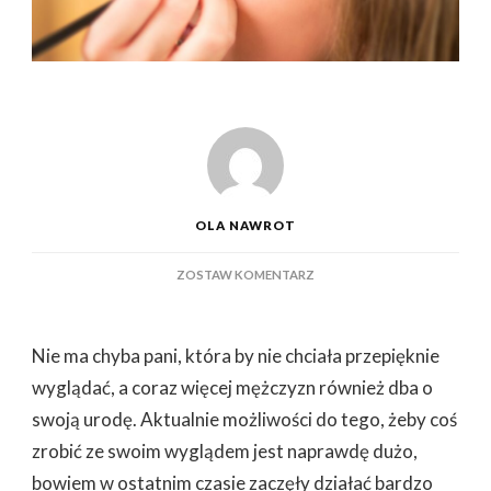
OLA NAWROT
DO
ZOSTAW KOMENTARZ
KLINIKA
OFERUJĄCA
ZABIEGI
Nie ma chyba pani, która by nie chciała przepięknie
MEDYCYNY
ESTETYCZNEJ
wyglądać, a coraz więcej mężczyzn również dba o
–
swoją urodę. Aktualnie możliwości do tego, żeby coś
JAK
NAJLEPIEJ
zrobić ze swoim wyglądem jest naprawdę dużo,
WYBRAĆ
bowiem w ostatnim czasie zaczęły działać bardzo