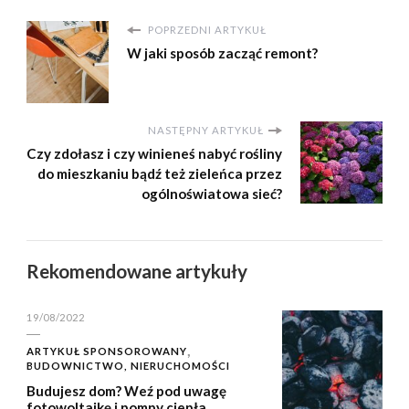
POPRZEDNI ARTYKUŁ
W jaki sposób zacząć remont?
NASTĘPNY ARTYKUŁ
Czy zdołasz i czy winieneś nabyć rośliny
do mieszkaniu bądź też zieleńca przez
ogólnoświatowa sieć?
Rekomendowane artykuły
19/08/2022
ARTYKUŁ SPONSOROWANY
BUDOWNICTWO, NIERUCHOMOŚCI
Budujesz dom? Weź pod uwagę
fotowoltaikę i pompy ciepła