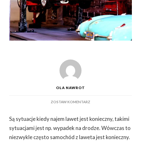
OLA NAWROT
DO
ZOSTAW KOMENTARZ
KIEDY
TAK
Są sytuacje kiedy najem lawet jest konieczny, takimi
WŁAŚCIWIE
WYNAJĄĆ
sytuacjami jest np. wypadek na drodze. Wówczas to
LAWETĘ
niezwykle często samochód z laweta jest konieczny.
CZY