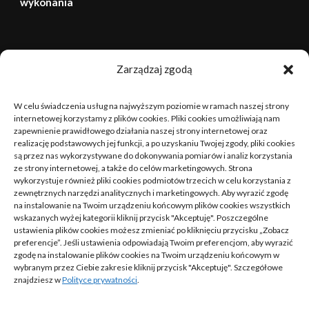
wykonania
sierpień 2026
Zarządzaj zgodą
P
W
Ś
C
P
S
N
W celu świadczenia usług na najwyższym poziomie w ramach naszej strony
1
2
internetowej korzystamy z plików cookies. Pliki cookies umożliwiają nam
zapewnienie prawidłowego działania naszej strony internetowej oraz
realizację podstawowych jej funkcji, a po uzyskaniu Twojej zgody, pliki cookies
3
4
5
6
7
8
9
są przez nas wykorzystywane do dokonywania pomiarów i analiz korzystania
ze strony internetowej, a także do celów marketingowych. Strona
10
11
12
13
14
15
16
wykorzystuje również pliki cookies podmiotów trzecich w celu korzystania z
zewnętrznych narzędzi analitycznych i marketingowych. Aby wyrazić zgodę
na instalowanie na Twoim urządzeniu końcowym plików cookies wszystkich
17
18
19
20
21
22
23
wskazanych wyżej kategorii kliknij przycisk "Akceptuję". Poszczególne
ustawienia plików cookies możesz zmieniać po kliknięciu przycisku „Zobacz
24
25
26
27
28
29
30
preferencje”. Jeśli ustawienia odpowiadają Twoim preferencjom, aby wyrazić
zgodę na instalowanie plików cookies na Twoim urządzeniu końcowym w
wybranym przez Ciebie zakresie kliknij przycisk "Akceptuję". Szczegółowe
31
znajdziesz w
Polityce prywatności
.