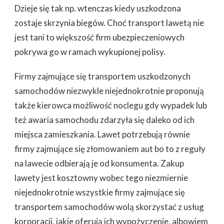
TEŻ
Dzieje się tak np. wtenczas kiedy uszkodzona
WEZWAĆ
zostaje skrzynia biegów. Choć transport lawetą nie
POMOC
DROGOWĄ?
jest tani to większość firm ubezpieczeniowych
pokrywa go w ramach wykupionej polisy.
Firmy zajmujące się transportem uszkodzonych
samochodów niezwykle niejednokrotnie proponują
także kierowca możliwość noclegu gdy wypadek lub
też awaria samochodu zdarzyła się daleko od ich
miejsca zamieszkania. Lawet potrzebują równie
firmy zajmujące się złomowaniem aut bo to z reguły
na lawecie odbierają je od konsumenta. Zakup
lawety jest kosztowny wobec tego niezmiernie
niejednokrotnie wszystkie firmy zajmujące się
transportem samochodów wolą skorzystać z usług
korporacji, jakie oferują ich wypożyczenie, albowiem