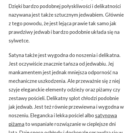
Dzięki bardzo podobnej połyskliwości i delikatności
nazywana jest także sztucznym jedwabiem. Głównie
z tego powodu, że jest lejąca prawie tak samo jak
prawdziwy jedwab i bardzo podobnie układa się na
sylwetce.
Satyna także jest wygodna do noszenia i delikatna.
Jest oczywiście znacznie tańsza od jedwabiu. Jej
mankamentem jest jednak mniejsza odporność na
mechaniczne uszkodzenia. Ale przeważnie się z niej
szyje eleganckie elementy odzieży oraz piżamy czy
zestawy pościeli. Delikatny splot chłodzi podobnie
jak jedwab. Jest też równie przewiewna i wygodna w
noszeniu. Elegancka i lekka pościel albo
satynowa
piżama
to wspaniałe rozwiązanie w cieplejsze dni
lata. Daje sporo ochłody i doskonale sprawdza się w