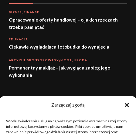
BIZNES, FINANSE
Opracowanie oferty handlowej – o jakich rzeczach
trzeba pamiętać
EDUKACJA
Ciekawie wyglądająca fotobudka do wynajęcia
ARTYKUŁ SPONSOROWANY
MODA, URODA
Permanentny makijaż – jak wygląda zabieg jego
wykonania
sierpień 2026
Zarządzaj zgodą
P
W
Ś
C
P
S
N
W celu świadczenia usług na najwyższym poziomie w ramach naszej strony
1
2
internetowej korzystamy z plików cookies. Pliki cookies umożliwiają nam
zapewnienie prawidłowego działania naszej strony internetowej oraz