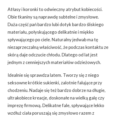
WADY
Atłasy i koronki to odwieczny atrybut kobiecości.
I
ZALETY
Obie tkaniny są naprawdę subtelne i zmysłowe.
MAJĄ
Duża część pań bardzo lubi dotyk bardzo śliskiego
UBRANIA
WYKONANE
materiału, połyskującego delikatnie i miękko
Z
spływającego po ciele. Naturalny jedwab ma tę
NATURALNEGO
JEDWABIU
niezaprzeczalną właściwość, że podczas kontaktu ze
skórą daje odczucie chłodu. Dlatego od lat jest
jednym z cenniejszych materiałów odzieżowych.
Idealnie się sprawdza latem. Tworzy się z niego
seksowne krótkie sukienki, zalotnie falujące przy
chodzeniu. Nadaje się też bardzo dobrze na długie,
ultrakobiece kreacje, doskonałe na wielką galę czy
imprezę firmową. Delikatne fale, spływające lekko
wzdłuż ciała poruszają się zmysłowo razem z