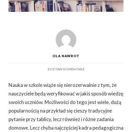
OLA NAWROT
DO
ZOSTAW KOMENTARZ
JAKIE
MOŻLIWOŚCI
Nauka w szkole wiąże się nierozerwalnie z tym, że
MAJĄ
UCZNIOWIE
nauczyciele będą weryfikować w jakiś sposób wiedzę
PRZY
swoich uczniów. Możliwości do tego jest wiele, dużą
PRZYGOTOWANIU
SIĘ
popularnością na przykład się cieszy tradycyjne
DO
pytanie przy tablicy, lecz również i różne zadania
SPRAWDZIANU
domowe. Lecz chyba najczęściej kadra pedagogiczna