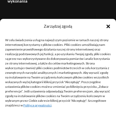
wykonania
sierpień 2026
Zarządzaj zgodą
P
W
Ś
C
P
S
N
W celu świadczenia usług na najwyższym poziomie w ramach naszej strony
1
2
internetowej korzystamy z plików cookies. Pliki cookies umożliwiają nam
zapewnienie prawidłowego działania naszej strony internetowej oraz
realizację podstawowych jej funkcji, a po uzyskaniu Twojej zgody, pliki cookies
3
4
5
6
7
8
9
są przez nas wykorzystywane do dokonywania pomiarów i analiz korzystania
ze strony internetowej, a także do celów marketingowych. Strona
10
11
12
13
14
15
16
wykorzystuje również pliki cookies podmiotów trzecich w celu korzystania z
zewnętrznych narzędzi analitycznych i marketingowych. Aby wyrazić zgodę
na instalowanie na Twoim urządzeniu końcowym plików cookies wszystkich
17
18
19
20
21
22
23
wskazanych wyżej kategorii kliknij przycisk "Akceptuję". Poszczególne
ustawienia plików cookies możesz zmieniać po kliknięciu przycisku „Zobacz
24
25
26
27
28
29
30
preferencje”. Jeśli ustawienia odpowiadają Twoim preferencjom, aby wyrazić
zgodę na instalowanie plików cookies na Twoim urządzeniu końcowym w
wybranym przez Ciebie zakresie kliknij przycisk "Akceptuję". Szczegółowe
31
znajdziesz w
Polityce prywatności
.