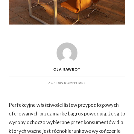
OLA NAWROT
DO
ZOSTAW KOMENTARZ
IDEALNE
CECHY
UŻYTKOWE
Perfekcyjne właściwości listew przypodłogowych
LISTEW
PRZYPODŁOGOWYCH
oferowanych przez markę
Lagrus
powodują, że są to
PROJEKTOWANYCH
wyroby ochoczo wybierane przez konsumentów dla
PRZEZ
PRODUCENTA
których ważne jest różnokierunkowe wykończenie
LAGRUS