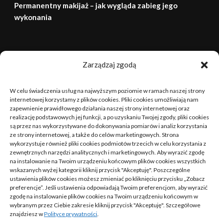
Permanentny makijaż – jak wygląda zabieg jego
wykonania
sierpień 2026
Zarządzaj zgodą
P
W
Ś
C
P
S
N
W celu świadczenia usług na najwyższym poziomie w ramach naszej strony
1
2
internetowej korzystamy z plików cookies. Pliki cookies umożliwiają nam
zapewnienie prawidłowego działania naszej strony internetowej oraz
realizację podstawowych jej funkcji, a po uzyskaniu Twojej zgody, pliki cookies
3
4
5
6
7
8
9
są przez nas wykorzystywane do dokonywania pomiarów i analiz korzystania
ze strony internetowej, a także do celów marketingowych. Strona
10
11
12
13
14
15
16
wykorzystuje również pliki cookies podmiotów trzecich w celu korzystania z
zewnętrznych narzędzi analitycznych i marketingowych. Aby wyrazić zgodę
na instalowanie na Twoim urządzeniu końcowym plików cookies wszystkich
17
18
19
20
21
22
23
wskazanych wyżej kategorii kliknij przycisk "Akceptuję". Poszczególne
ustawienia plików cookies możesz zmieniać po kliknięciu przycisku „Zobacz
24
25
26
27
28
29
30
preferencje”. Jeśli ustawienia odpowiadają Twoim preferencjom, aby wyrazić
zgodę na instalowanie plików cookies na Twoim urządzeniu końcowym w
wybranym przez Ciebie zakresie kliknij przycisk "Akceptuję". Szczegółowe
31
znajdziesz w
Polityce prywatności
.