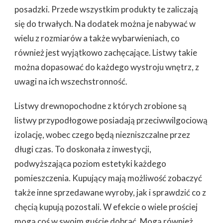
posadzki. Przede wszystkim produkty te zaliczają
się do trwałych. Na dodatek można je nabywać w
wielu z rozmiarów a także wybarwieniach, co
również jest wyjątkowo zachęcające. Listwy takie
można dopasować do każdego wystroju wnętrz, z
uwagi na ich wszechstronność.
Listwy drewnopochodne z których zrobione są
listwy przypodłogowe posiadają przeciwwilgociową
izolację, wobec czego będą niezniszczalne przez
długi czas. To doskonała z inwestycji,
podwyższająca poziom estetyki każdego
pomieszczenia. Kupujący mają możliwość zobaczyć
także inne sprzedawane wyroby, jak i sprawdzić co z
chęcią kupują pozostali. W efekcie o wiele prościej
mogą coś w swoim guście dobrać. Mogą również