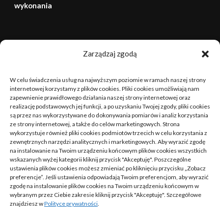
wykonania
sierpień 2026
Zarządzaj zgodą
P
W
Ś
C
P
S
N
W celu świadczenia usług na najwyższym poziomie w ramach naszej strony
1
2
internetowej korzystamy z plików cookies. Pliki cookies umożliwiają nam
zapewnienie prawidłowego działania naszej strony internetowej oraz
realizację podstawowych jej funkcji, a po uzyskaniu Twojej zgody, pliki cookies
3
4
5
6
7
8
9
są przez nas wykorzystywane do dokonywania pomiarów i analiz korzystania
ze strony internetowej, a także do celów marketingowych. Strona
10
11
12
13
14
15
16
wykorzystuje również pliki cookies podmiotów trzecich w celu korzystania z
zewnętrznych narzędzi analitycznych i marketingowych. Aby wyrazić zgodę
na instalowanie na Twoim urządzeniu końcowym plików cookies wszystkich
17
18
19
20
21
22
23
wskazanych wyżej kategorii kliknij przycisk "Akceptuję". Poszczególne
ustawienia plików cookies możesz zmieniać po kliknięciu przycisku „Zobacz
24
25
26
27
28
29
30
preferencje”. Jeśli ustawienia odpowiadają Twoim preferencjom, aby wyrazić
zgodę na instalowanie plików cookies na Twoim urządzeniu końcowym w
wybranym przez Ciebie zakresie kliknij przycisk "Akceptuję". Szczegółowe
31
znajdziesz w
Polityce prywatności
.