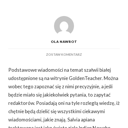
OLA NAWROT
DO
ZOSTAW KOMENTARZ
GŁÓWNE
INFORMACJE
Podstawowe wiadomości na temat szałwii białej
NA
TEMAT
udostępnione są na witrynie GoldenTeacher. Można
SZAŁWII
wobec tego zapoznać się z nimi precyzyjnie, a jeśli
BIAŁEJ
będzie miało się jakiekolwiek pytania, to zapytać
redaktorów. Posiadają oni na tyle rozległą wiedzę, iż
chętnie będą dzielić się wszystkimi ciekawymi
wiadomościami, jakie znają. Salvia apiana
traktowana jest jako święte ziele Indian Nawaho.