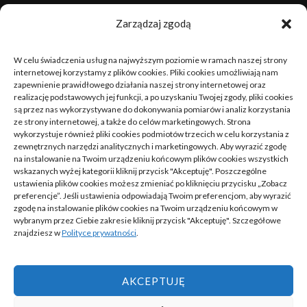
sierpień 2026
Zarządzaj zgodą
P
W
Ś
C
P
S
N
W celu świadczenia usług na najwyższym poziomie w ramach naszej strony
1
2
internetowej korzystamy z plików cookies. Pliki cookies umożliwiają nam
zapewnienie prawidłowego działania naszej strony internetowej oraz
realizację podstawowych jej funkcji, a po uzyskaniu Twojej zgody, pliki cookies
3
4
5
6
7
8
9
są przez nas wykorzystywane do dokonywania pomiarów i analiz korzystania
ze strony internetowej, a także do celów marketingowych. Strona
10
11
12
13
14
15
16
wykorzystuje również pliki cookies podmiotów trzecich w celu korzystania z
zewnętrznych narzędzi analitycznych i marketingowych. Aby wyrazić zgodę
na instalowanie na Twoim urządzeniu końcowym plików cookies wszystkich
17
18
19
20
21
22
23
wskazanych wyżej kategorii kliknij przycisk "Akceptuję". Poszczególne
ustawienia plików cookies możesz zmieniać po kliknięciu przycisku „Zobacz
24
25
26
27
28
29
30
preferencje”. Jeśli ustawienia odpowiadają Twoim preferencjom, aby wyrazić
zgodę na instalowanie plików cookies na Twoim urządzeniu końcowym w
wybranym przez Ciebie zakresie kliknij przycisk "Akceptuję". Szczegółowe
31
znajdziesz w
Polityce prywatności
.
« cze
AKCEPTUJĘ