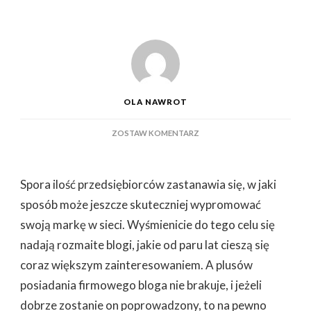
OLA NAWROT
DO
ZOSTAW KOMENTARZ
FIRMOWY
BLOG
–
Spora ilość przedsiębiorców zastanawia się, w jaki
W
JAKI
sposób może jeszcze skuteczniej wypromować
SPOSÓB
swoją markę w sieci. Wyśmienicie do tego celu się
GO
UTWORZYĆ
nadają rozmaite blogi, jakie od paru lat cieszą się
I
coraz większym zainteresowaniem. A plusów
PROWADZIĆ
posiadania firmowego bloga nie brakuje, i jeżeli
dobrze zostanie on poprowadzony, to na pewno