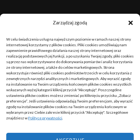
sierpień 2026
Zarządzaj zgodą
P
W
Ś
C
P
S
N
W celu świadczenia usług na najwyższym poziomie w ramach naszej strony
1
2
internetowej korzystamy z plików cookies. Pliki cookies umożliwiają nam
zapewnienie prawidłowego działania naszej strony internetowej oraz
realizację podstawowych jej funkcji, a po uzyskaniu Twojej zgody, pliki cookies
3
4
5
6
7
8
9
są przez nas wykorzystywane do dokonywania pomiarów i analiz korzystania
ze strony internetowej, a także do celów marketingowych. Strona
10
11
12
13
14
15
16
wykorzystuje również pliki cookies podmiotów trzecich w celu korzystania z
zewnętrznych narzędzi analitycznych i marketingowych. Aby wyrazić zgodę
na instalowanie na Twoim urządzeniu końcowym plików cookies wszystkich
17
18
19
20
21
22
23
wskazanych wyżej kategorii kliknij przycisk "Akceptuję". Poszczególne
ustawienia plików cookies możesz zmieniać po kliknięciu przycisku „Zobacz
24
25
26
27
28
29
30
preferencje”. Jeśli ustawienia odpowiadają Twoim preferencjom, aby wyrazić
zgodę na instalowanie plików cookies na Twoim urządzeniu końcowym w
wybranym przez Ciebie zakresie kliknij przycisk "Akceptuję". Szczegółowe
31
znajdziesz w
Polityce prywatności
.
« cze
AKCEPTUJĘ