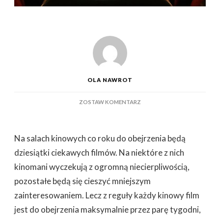
OLA NAWROT
DO
ZOSTAW KOMENTARZ
FILMOWE
PRZEBOJE
–
Na salach kinowych co roku do obejrzenia będą
W
JAKICH
dziesiątki ciekawych filmów. Na niektóre z nich
MIEJSCACH
kinomani wyczekują z ogromną niecierpliwością,
MOŻNA
JE
pozostałe będą się cieszyć mniejszym
OGLĄDNĄĆ
zainteresowaniem. Lecz z reguły każdy kinowy film
jest do obejrzenia maksymalnie przez parę tygodni,