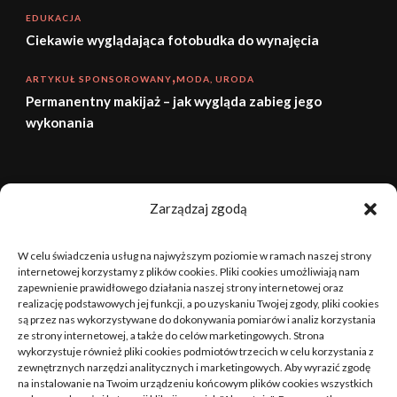
EDUKACJA
Ciekawie wyglądająca fotobudka do wynajęcia
ARTYKUŁ SPONSOROWANY
MODA, URODA
Permanentny makijaż – jak wygląda zabieg jego
wykonania
sierpień 2026
Zarządzaj zgodą
P
W
Ś
C
P
S
N
W celu świadczenia usług na najwyższym poziomie w ramach naszej strony
1
2
internetowej korzystamy z plików cookies. Pliki cookies umożliwiają nam
zapewnienie prawidłowego działania naszej strony internetowej oraz
realizację podstawowych jej funkcji, a po uzyskaniu Twojej zgody, pliki cookies
3
4
5
6
7
8
9
są przez nas wykorzystywane do dokonywania pomiarów i analiz korzystania
ze strony internetowej, a także do celów marketingowych. Strona
10
11
12
13
14
15
16
wykorzystuje również pliki cookies podmiotów trzecich w celu korzystania z
zewnętrznych narzędzi analitycznych i marketingowych. Aby wyrazić zgodę
na instalowanie na Twoim urządzeniu końcowym plików cookies wszystkich
17
18
19
20
21
22
23