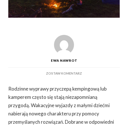
EWA NAWROT
DO
ZOSTAW KOMENTARZ
AKCESORIA
CARAVANINGOWE
Rodzinne wyprawy przyczepą kempingową lub
DLA
RODZINY
kamperem często się stają niezapomnianą
–
przygodą. Wakacyjne wyjazdy z małymi dziećmi
KTÓRE
MOGĄ
nabierają nowego charakteru przy pomocy
SIĘ
przemyślanych rozwiązań. Dobrane w odpowiedni
PRZYDAĆ