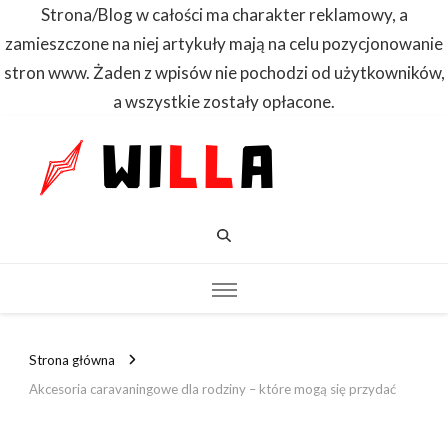
Strona/Blog w całości ma charakter reklamowy, a
zamieszczone na niej artykuły mają na celu pozycjonowanie
stron www. Żaden z wpisów nie pochodzi od użytkowników,
a wszystkie zostały opłacone.
WILLA
Dowiedz się
pierwszy
Strona główna
Akcesoria caravaningowe dla rodziny – które mogą się przydać